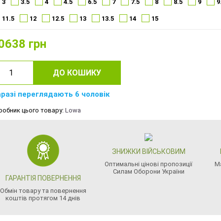
3
3.5
4
4.5
6.5
7
7.5
8
8.5
9
9
11.5
12
12.5
13
13.5
14
15
0638
грн
ДО КОШИКУ
разі переглядають 6 чоловік
робник цього товару:
Lowa
ЗНИЖКИ ВІЙСЬКОВИМ
Оптимальні цінові пропозиції
М
Силам Оборони України
ГАРАНТІЯ ПОВЕРНЕННЯ
Обмін товару та повернення
коштів протягом 14 днів