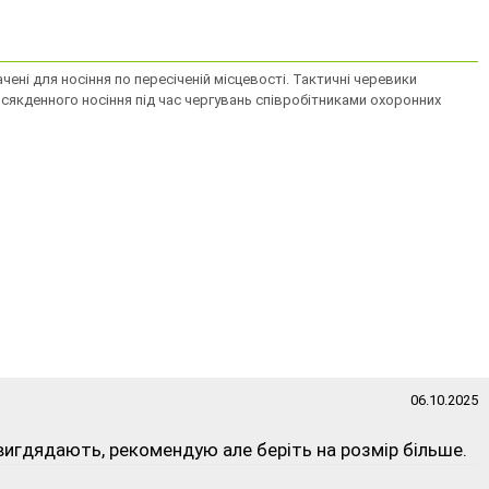
ені для носіння по пересіченій місцевості. Тактичні черевики
сякденного носіння під час чергувань співробітниками охоронних
06.10.2025
і вигдядають, рекомендую але беріть на розмір більше.