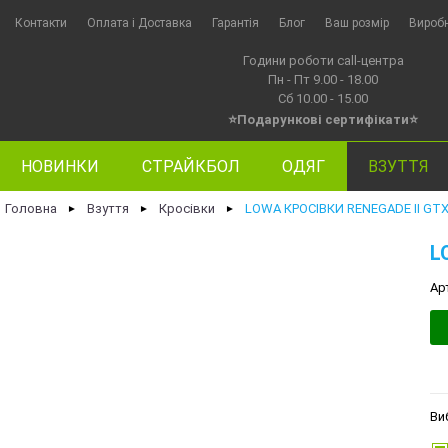
Контакти
Оплата i Доставка
Гарантія
Блог
Ваш розмір
Вироб
Години роботи call-центра
Пн - Пт 9.00 - 18.00
Сб 10.00 - 15.00
⭐Подарункові сертифікати⭐
НОВИНКИ
СТРАЙКБОЛ
ОДЯГ
ВЗУТТЯ
Головна
Взуття
Кросівки
LOWA КРОСІВКИ RENEGADE II GT
►
►
►
L
Ар
Ви