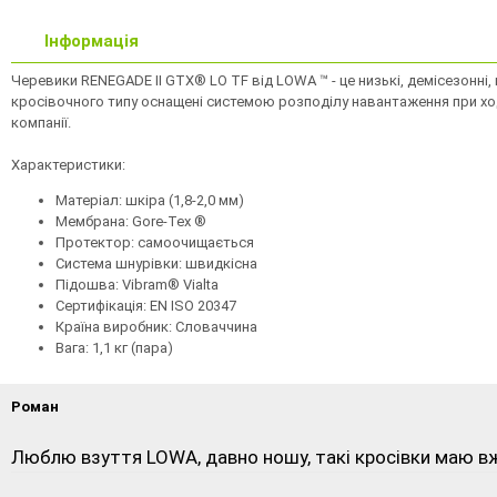
Інформація
Черевики RENEGADE II GTX® LO TF від LOWA ™ - це низькі, демісезонні,
кросівочного типу оснащені системою розподілу навантаження при ход
компанії.
Характеристики:
Матеріал: шкіра (1,8-2,0 мм)
Мембрана: Gore-Tex ®
Протектор: самоочищається
Система шнурівки: швидкісна
Підошва: Vibram® Vialta
Сертифікація: EN ISO 20347
Країна виробник: Словаччина
Вага: 1,1 кг (пара)
Роман
Люблю взуття LOWA, давно ношу, такі кросівки маю вже 