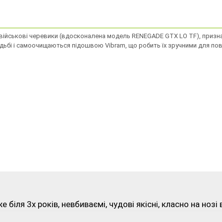
 військові черевики (вдосконалена модель RENEGADE GTX LO TF), признач
ьбі і самоочищаються підошвою Vibram, що робить їх зручними для пов
біля 3х років, невбиваємі, чудові якісні, класно на ноз