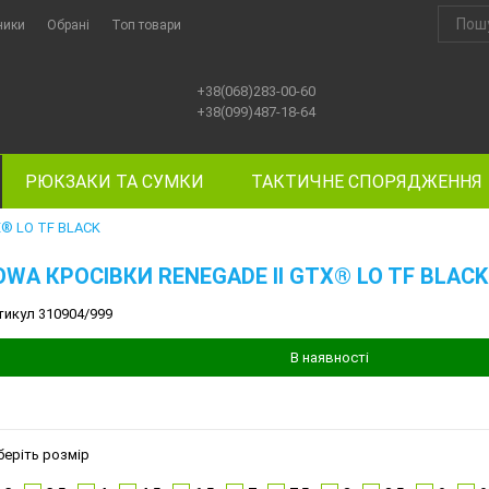
ники
Обрані
Топ товари
+38(068)283-00-60
+38(099)487-18-64
РЮКЗАКИ ТА СУМКИ
ТАКТИЧНЕ СПОРЯДЖЕННЯ
X® LO TF BLACK
OWA КРОСІВКИ RENEGADE II GTX® LO TF BLACK
тикул 310904/999
В наявності
беріть розмір