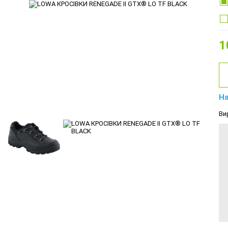
1
На
Ви