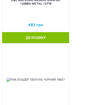
E&L МАГАЗИН МЕХАНІЧНИЙ АК
120BBS METAL 12778
483
грн
ДО КОШИКУ
BEST