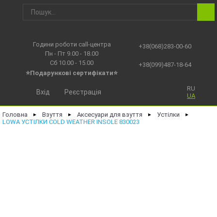
Години роботи call-центра
+38(068)283-00-60
Пн - Пт 9.00 - 18.00
Сб 10.00 - 15.00
+38(099)487-18-64
⭐Подарункові сертифікати⭐
RU
Вхід
Реєстрація
UA
Головна
Взуття
Аксесуари для взуття
Устілки
►
►
►
►
LOWA УСТІЛКИ COLD WEATHER INSOLE 830023