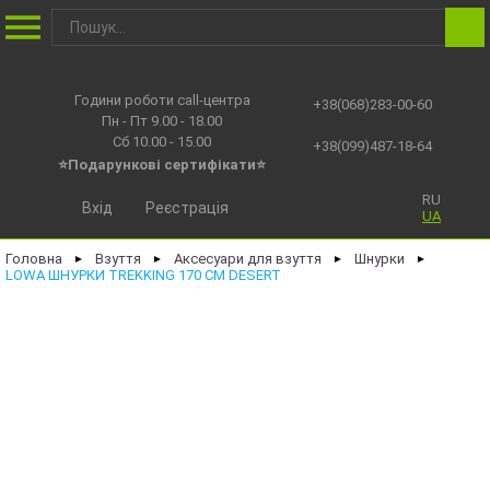
Години роботи call-центра
+38(068)283-00-60
Пн - Пт 9.00 - 18.00
Сб 10.00 - 15.00
+38(099)487-18-64
⭐Подарункові сертифікати⭐
RU
Вхід
Реєстрація
UA
Головна
Взуття
Аксесуари для взуття
Шнурки
►
►
►
►
LOWA ШНУРКИ TREKKING 170 CM DESERT