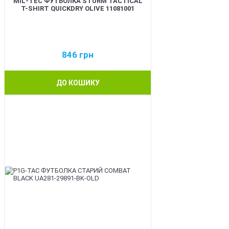
MIL-TEC ФУТБОЛКА STURM TACTICAL
T-SHIRT QUICKDRY OLIVE 11081001
846
грн
ДО КОШИКУ
BEST