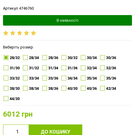
Артикул 4746760
В наявності
Виберіть розмір
28/32
28/34
28/36
30/32
30/34
30/36
31/30
31/32
31/34
31/36
32/34
32/36
33/32
33/34
33/36
34/34
35/34
35/36
38/30
38/34
38/36
40/30
40/36
42/34
44/30
6012
грн
ДО КОШИКУ