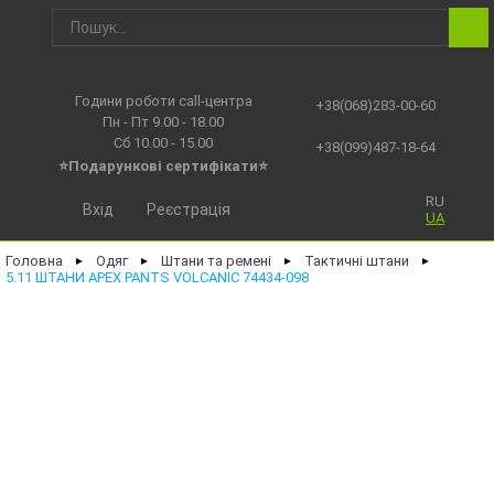
Години роботи call-центра
+38(068)283-00-60
Пн - Пт 9.00 - 18.00
Сб 10.00 - 15.00
+38(099)487-18-64
⭐Подарункові сертифікати⭐
RU
Вхід
Реєстрація
UA
Головна
Одяг
Штани та ремені
Тактичні штани
►
►
►
►
5.11 ШТАНИ APEX PANTS VOLCANIC 74434-098