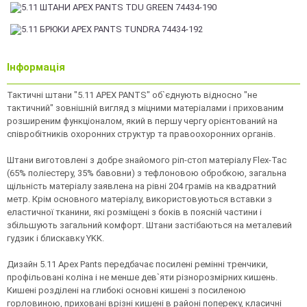
Інформація
Тактичні штани "5.11 APEX PANTS" об`єднують відносно "не
тактичний" зовнішній вигляд з міцними матеріалами і прихованим
розширеним функціоналом, який в першу чергу орієнтований на
співробітників охоронних структур та правоохоронних органів.
Штани виготовлені з добре знайомого ріп-стоп матеріалу Flex-Tac
(65% поліестеру, 35% бавовни) з тефлоновою обробкою, загальна
щільність матеріалу заявлена на рівні 204 грамів на квадратний
метр. Крім основного матеріалу, використовуються вставки з
еластичної тканини, які розміщені з боків в поясній частини і
збільшують загальний комфорт. Штани застібаються на металевий
гудзик і блискавку YKK.
Дизайн 5.11 Apex Pants передбачає посилені ремінні тренчики,
профільовані коліна і не менше дев`яти різнорозмірних кишень.
Кишені розділені на глибокі основні кишені з посиленою
горловиною, приховані врізні кишені в районі попереку, класичні