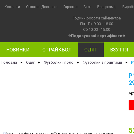
Контакти
Оплата i Доставка
Гарантія
Блог
Ваш розмір
Вироб
Години роботи call-центра
Пн - Пт 9.00 - 18.00
Сб 10.00 - 15.00
⭐Подарункові сертифікати⭐
НОВИНКИ
СТРАЙКБОЛ
ОДЯГ
ВЗУТТЯ
Головна
Одяг
Футболки і поло
Футболки з принтами
P
►
►
►
►
P
2
Ар
5