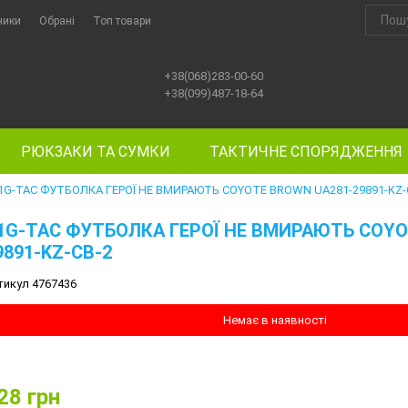
ники
Обрані
Топ товари
+38(068)283-00-60
+38(099)487-18-64
РЮКЗАКИ ТА СУМКИ
ТАКТИЧНЕ СПОРЯДЖЕННЯ
1G-TAC ФУТБОЛКА ГЕРОЇ НЕ ВМИРАЮТЬ COYOTE BROWN UA281-29891-KZ-
1G-TAC ФУТБОЛКА ГЕРОЇ НЕ ВМИРАЮТЬ COYO
9891-KZ-CB-2
тикул 4767436
Немає в наявності
28
грн