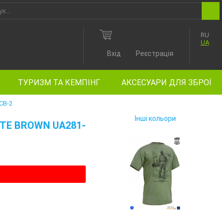
RU
UA
Вхід
Реєстрація
ТУРИЗМ ТА КЕМПІНГ
АКСЕСУАРИ ДЛЯ ЗБРОЇ
CB-2
Інші кольори
TE BROWN UA281-