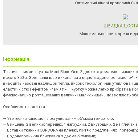
Оптимальні цінові пропозиції Си
ШВИДКА ДОСТ
Максимально прискорена від
Інформація
Тактична зимова куртка Mont Blanc Gen. 2 для екстремально низьких т
всього 850 р. Зовнішній шар виконаний з міцної водонепроникної ePTF
виводить назовні надлишок тепла. Високотехнологічний утеплювач ш
еластичністю і ефектом «пам'яті» — куртку можна легко прибрати в к
функціонально розташованих великих і малих кишень дозволяють збері
Особливості пошиття:
— Утеплений капюшон з регульованим об'ємом і висотою;
— 8 кишень: 2 великих передніх, 1 нагрудний, 2 внутрішніх, 2 на плечах
— Вставки тканини CORDURA на плечах, ліктях, предплечиях і попереку;
— Водонепроникна блискавка з двома бігунками;