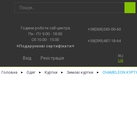
Години роботи call-центра
+38(068)283-00-60
Пн - Пт 9.00 - 18.00
Сб 10.00 - 15.00
+38(099)487-18-64
⭐Подарункові сертифікати⭐
RU
Вхід
Реєстрація
UA
Головна
Одяг
Куртки
Зимові куртки
CHAMELEON КУРТК
►
►
►
►