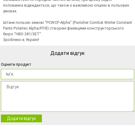
половинка відкидається, що також є важливою опцією в польових
умовах.
Штани польові зимові "PCWCP-Alpha" (Punisher Combat Winter Constant
Pants Polartec Alpha/P.Fill) створені фахівцями конструкторського
бюро "НВО 281/ЗЕТ".
Зроблено в Україні!
Додати відгук
Оцінити продукт
Додати відгук