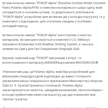
Штани польові зимові "PCWCP-Alpha" (Punisher Combat Winter Constant
Pants Polartec Alpha/P.Fill) є комплексом верхнього шару одягу, який
складається з основних штанів, та додаткового утеплювача.
"PCWCP-Alpha" розроблені для активних дій у холодну пору року, та у
комплексі з підкладкою, для статичних завдань у особливо
холодний період.
Штани польові зимові "PCWCP-Alpha" виготовлені з новітніх
матеріалів, які використовується у комплекті U.S. Military’s
Generation III Extended Cold Weather Clothing System, а також в
елементах одягу для Сил Спеціальних Операцій США.
Верхній, захисний шар "PCWCP" виконаний з вітро- та
вологозахисного матеріалу AVENGERвід компанії BROOKWOOD®.
Утеплюючий шар, це Polartec Alpha, який був розроблений для
військових спецпідрозділів відповідно до вимог Головного
управління військ спеціального призначення Міністерства оборони
США (U. S. Special Operations Command). Polartec Alpha
характеризується легкістю, швидким висиханням, теплоізоляцією і
володіє прийнятним захистом від вітру, що дає компроміс між
теплом та вагою.