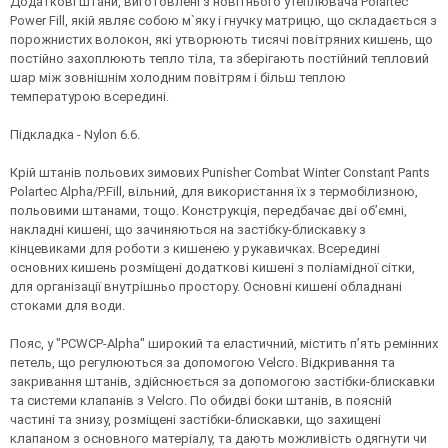
Додаткові штани, виготовлені з новітнього утеплювача Polartec
Power Fill, якій являє собою м`яку і гнучку матрицю, що складається з
порожнистих волокон, які утворюють тисячі повітряних кишень, що
постійно захоплюють тепло тіла, та зберігають постійний тепловий
шар між зовнішнім холодним повітрям і більш теплою
температурою всередині.
Підкладка - Nylon 6.6.
Крій штанів польових зимових Punisher Combat Winter Constant Pants
Polartec Alpha/P.Fill, вільний, для використання їх з термобілизною,
польовими штанами, тощо. Конструкція, передбачає дві об’ємні,
накладні кишені, що зачиняються на застібку-блискавку з
кінцевиками для роботи з кишенею у рукавичках. Всередині
основних кишень розміщені додаткові кишені з поліамідної сітки,
для організації внутрішньо простору. Основні кишені обладнані
стоками для води.
Пояс, у "PCWCP-Alpha" широкий та еластичний, містить п’ять ремінних
петель, що регулюються за допомогою Velcro. Відкривання та
закривання штанів, здійснюється за допомогою застібки-блискавки
та системи клапанів з Velcro. По обидві боки штанів, в поясній
частині та знизу, розміщені застібки-блискавки, що захищені
клапаном з основного матеріалу, та дають можливість одягнути чи