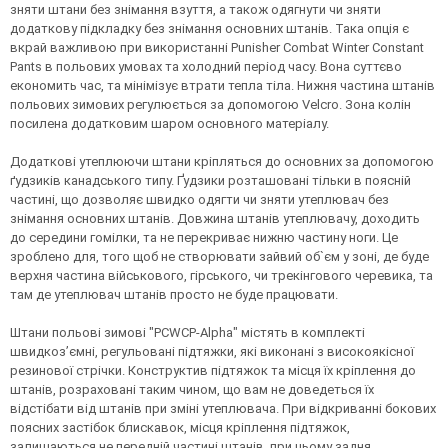
зняти штани без знімання взуття, а також одягнути чи зняти
додаткову підкладку без знімання основних штанів. Така опція є
вкрай важливою при використанні Punisher Combat Winter Constant
Pants в польових умовах та холодний період часу. Вона суттєво
економить час, та мінімізує втрати тепла тіла. Нижня частина штанів
польових зимових регулюється за допомогою Velcro. Зона колін
посилена додатковим шаром основного матеріалу.
Додаткові утеплюючи штани кріпляться до основних за допомогою
ґудзиків канадського типу. Ґудзики розташовані тільки в поясній
частині, що дозволяє швидко одягти чи зняти утеплювач без
знімання основних штанів. Довжина штанів утеплювачу, доходить
до середини гомілки, та не перекриває нижню частину ноги. Це
зроблено для, того щоб не створювати зайвий об`єм у зоні, де буде
верхня частина військового, гірського, чи трекінгового черевика, та
там де утеплювач штанів просто не буде працювати.
Штани польові зимові "PCWCP-Alpha" містять в комплекті
швидкоз’ємні, регульовані підтяжки, які виконані з високоякісної
резинової стрічки. Конструктив підтяжок та місця їх кріплення до
штанів, розраховані таким чином, що вам не доведеться їх
відстібати від штанів при зміні утеплювача. При відкриванні бокових
поясних застібок блискавок, місця кріплення підтяжок,
залишаються не передній частині штанів, при цьому задня