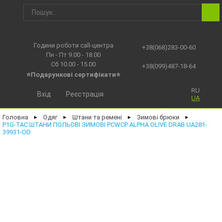
Години роботи call-центра
+38(068)283-00-60
Пн - Пт 9.00 - 18.00
Сб 10.00 - 15.00
+38(099)487-18-64
⭐Подарункові сертифікати⭐
RU
Вхід
Реєстрація
UA
Головна
Одяг
Штани та ремені
Зимові брюки
►
►
►
►
P1G-TAC ШТАНИ ПОЛЬОВI ЗИМОВI PCWCP ALPHA OLIVE DRAB UA281-
39931-OD