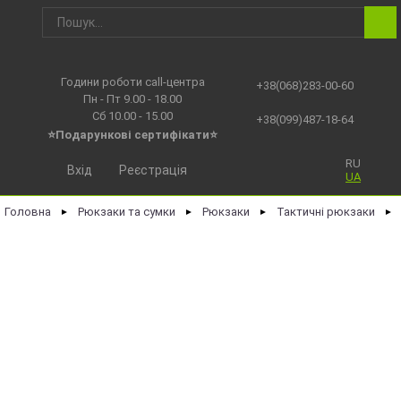
Години роботи call-центра
+38(068)283-00-60
Пн - Пт 9.00 - 18.00
Сб 10.00 - 15.00
+38(099)487-18-64
⭐Подарункові сертифікати⭐
RU
Вхід
Реєстрація
UA
Головна
Рюкзаки та сумки
Рюкзаки
Тактичні рюкзаки
►
►
►
►