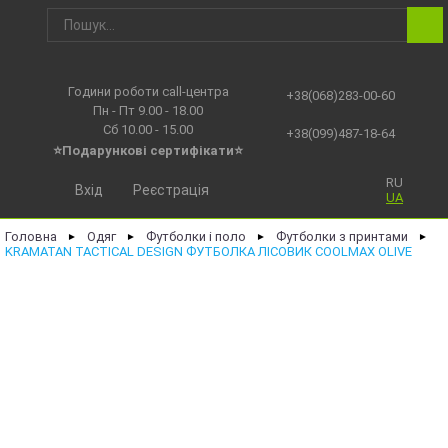
Години роботи call-центра
+38(068)283-00-60
Пн - Пт 9.00 - 18.00
Сб 10.00 - 15.00
+38(099)487-18-64
⭐Подарункові сертифікати⭐
RU
Вхід
Реєстрація
UA
Головна
Одяг
Футболки і поло
Футболки з принтами
►
►
►
►
KRAMATAN TACTICAL DESIGN ФУТБОЛКА ЛІСОВИК COOLMAX OLIVE