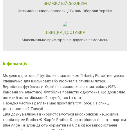
ЗНИЖКИ ВІЙСЬКОВИМ
Оптимальні цінові пропозиції Силам Оборони України
ШВИДКА ДОСТАВКА
Максимально прискорена відправка замовлень
Інформація
Модель однотонної футболки з малюнком "Infantry Force" випущена
спеціально для військових або любителів стилю мілітарі.
Вироблена футболка в Україні з високоякісного матеріалу (95%
бавовни 5% еластану). Футболка повністю однотонна, що дозволяє
носити її як на військовій службі, так і в місті.
Передня частина реглана має принт Infantry Force. На спинці
розташований Тризуб .
Для друку малюнка використовуються високоякісні, нешкідливі
фарби фірми Brother ®. Фарби Brother ® сертифіковані за стандартом
Blue Angel і відповідають нормативам ЄС в сфері використання