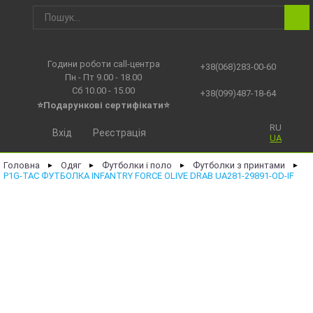
Години роботи call-центра
+38(068)283-00-60
Пн - Пт 9.00 - 18.00
Сб 10.00 - 15.00
+38(099)487-18-64
⭐Подарункові сертифікати⭐
RU
Вхід
Реєстрація
UA
Головна
Одяг
Футболки і поло
Футболки з принтами
►
►
►
►
P1G-TAC ФУТБОЛКА INFANTRY FORCE OLIVE DRAB UA281-29891-OD-IF