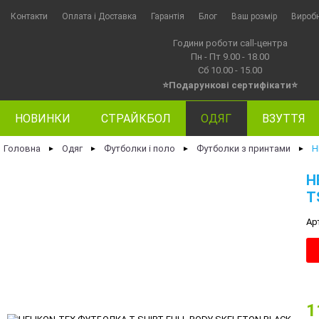
Контакти
Оплата i Доставка
Гарантія
Блог
Ваш розмір
Вироб
Години роботи call-центра
Пн - Пт 9.00 - 18.00
Сб 10.00 - 15.00
⭐Подарункові сертифікати⭐
НОВИНКИ
СТРАЙКБОЛ
ОДЯГ
ВЗУТТЯ
Головна
Одяг
Футболки і поло
Футболки з принтами
H
►
►
►
►
H
T
Ар
1