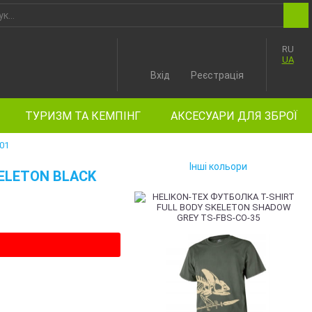
RU
UA
Вхід
Реєстрація
ТУРИЗМ ТА КЕМПІНГ
АКСЕСУАРИ ДЛЯ ЗБРОЇ
01
Інші кольори
KELETON BLACK