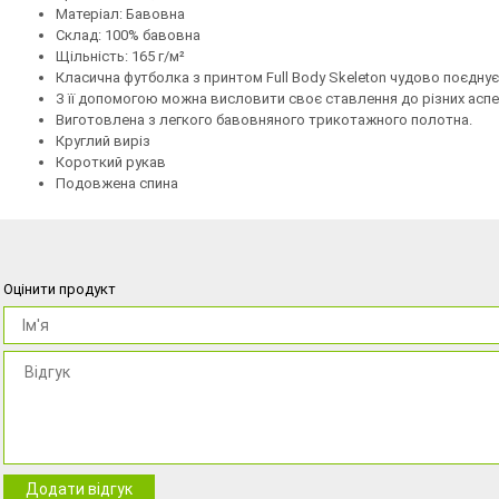
Матеріал: Бавовна
Склад: 100% бавовна
Щільність: 165 г/м²
Класична футболка з принтом Full Body Skeleton чудово поєдну
З її допомогою можна висловити своє ставлення до різних аспек
Виготовлена з легкого бавовняного трикотажного полотна.
Круглий виріз
Короткий рукав
Подовжена спина
Оцінити продукт
Додати відгук