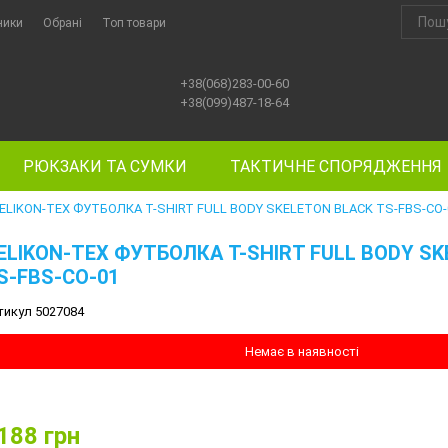
ники
Обрані
Топ товари
+38(068)283-00-60
+38(099)487-18-64
РЮКЗАКИ ТА СУМКИ
ТАКТИЧНЕ СПОРЯДЖЕННЯ
ELIKON-TEX ФУТБОЛКА T-SHIRT FULL BODY SKELETON BLACK TS-FBS-CO-
ELIKON-TEX ФУТБОЛКА T-SHIRT FULL BODY S
S-FBS-CO-01
тикул 5027084
Немає в наявності
188
грн