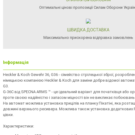
Оптимальні цінові пропозиції Силам Оборони Украї
ШВИДКА ДОСТАВКА
Максимально прискорена відправка замовлень
Інформація
Heckler & Koch Gewehr 36, G36 - сімейство стрілецької зброї, розробле
німецькою компанією Heckler & Koch для заміни добре відомої автома
G3.
G-36C від SPECNA ARMS ™ - це ідеальний варіант для початківця або орг
проте своєю надійністю і запасом міцності він не викликає побоювань і
На автомат можлива установка прицілів на планку Пікатіні, яка розта
довжині верхнього ресивера. Можлива також установка додаткових R
цівки.
Характеристики: