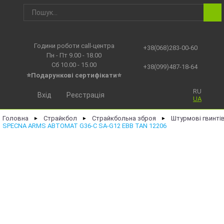
Години роботи call-центра
+38(068)283-00-60
Пн - Пт 9.00 - 18.00
Сб 10.00 - 15.00
+38(099)487-18-64
⭐Подарункові сертифікати⭐
RU
Вхід
Реєстрація
UA
Головна
Страйкбол
Страйкбольна зброя
Штурмові гвинті
►
►
►
SPECNA ARMS АВТОМАТ G36-C SA-G12 EBB TAN 12206