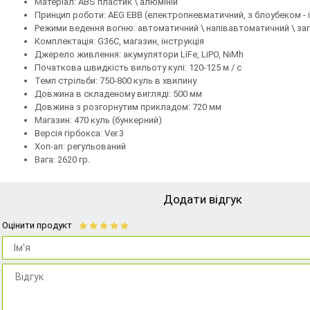
Матеріал: ABS пластик \ алюміній
Принцип роботи: AEG EBB (електропневматичний, з блоубеком - ім
Режими ведення вогню: автоматичний \ напівавтоматичний \ за
Комплектація: G36C, магазин, інструкція
Джерело живлення: акумулятори LiFe, LiPO, NiMh
Початкова швидкість вильоту кулі: 120-125 м / с
Темп стрільби: 750-800 куль в хвилину
Довжина в складеному вигляді: 500 мм
Довжина з розгорнутим прикладом: 720 мм
Магазин: 470 куль (бункерний)
Версія гірбокса: Ver.3
Хоп-ап: регульований
Вага: 2620 гр.
Додати відгук
Оцінити продукт