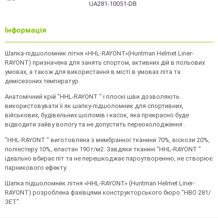
Інформація
Шапка-підшоломник літня «HHL-RAYONT»(Huntman Helmet Liner-
RAYONT) призначена для занять спортом, активних дій в польових
умовах, а також для використання в місті в умовах літа та
демісезоних температур.
Анатомічний крій "HHL-RAYONT " і плоскі шви дозволяють
використовувати її як шапку-підшоломник для спортивних,
військових, будівельних шоломів і касок, яка прекрасно буде
відводити зайву вологу та не допустить переохолодження .
"HHL-RAYONT " виготовлена з мембранної тканини 70%, вiскози 20%,
полieстеру 10%, eластан 190 г/м2. Завдяки тканині "HHL-RAYONT "
ідеально вбирає піт та не перешкоджає пароутворенню, не створює
парникового ефекту.
Шапка підшоломник літня «HHL-RAYONT» (Huntman Helmet Liner-
RAYONT) розроблена фахівцями конструкторського бюро "НВО 281/
ЗЕТ".