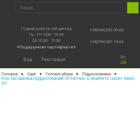
Години роботи call-центра
+38(068)283-00-60
Пн - Пт 9.00 - 18.00
Сб 10.00 - 15.00
+38(099)487-18-64
⭐Подарункові сертифікати⭐
RU
Вхід
Реєстрація
UA
Головна
Одяг
Головні убори
Підшоломники
►
►
►
►
P1G-TAC ШАПКА-ПІДШОЛОМНИК ЛІТНЯ HHL-S GRAPHITE UA281-10051-
GT