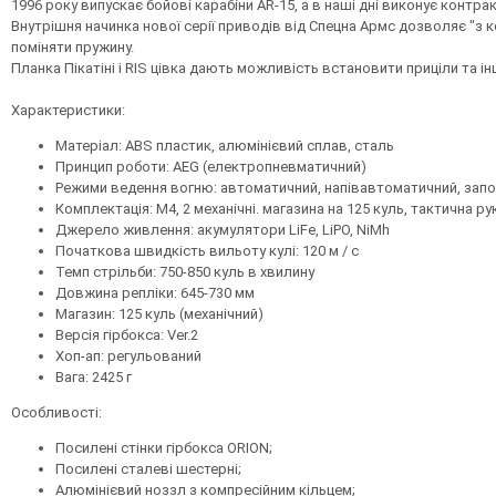
1996 року випускає бойові карабіни AR-15, а в наші дні виконує контра
Внутрішня начинка нової серії приводів від Спецна Армс дозволяє "з 
поміняти пружину.
Планка Пікатіні і RIS цівка дають можливість встановити приціли та і
Характеристики:
Матеріал: ABS пластик, алюмінієвий сплав, сталь
Принцип роботи: AEG (електропневматичний)
Режими ведення вогню: автоматичний, напівавтоматичний, зап
Комплектація: M4, 2 механічні. магазина на 125 куль, тактична р
Джерело живлення: акумулятори LiFe, LiPO, NiMh
Початкова швидкість вильоту кулі: 120 м / с
Темп стрільби: 750-850 куль в хвилину
Довжина репліки: 645-730 мм
Магазин: 125 куль (механічний)
Версія гірбокса: Ver.2
Хоп-ап: регульований
Вага: 2425 г
Особливості:
Посилені стінки гірбокса ORION;
Посилені сталеві шестерні;
Алюмінієвий ноззл з компресійним кільцем;