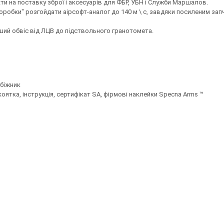
кти на поставку зброї і аксесуарів для ФБР, УБН і Служби Маршалов.
коробки" розгойдати аірсофт-аналог до 140 м \ с, завдяки посиленим зап
нший обвіс від ЛЦВ до підствольного гранотомета.
обіжник
укоятка, інструкція, сертифікат SA, фірмові наклейки Specna Arms ™