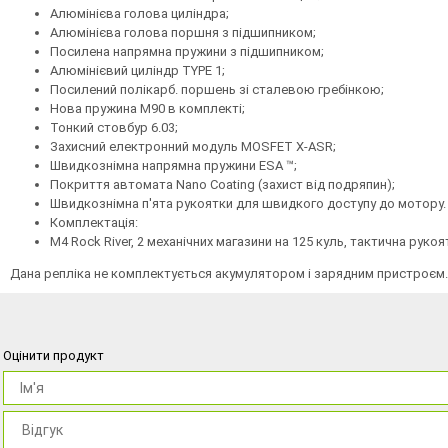
Алюмінієва голова циліндра;
Алюмінієва голова поршня з підшипником;
Посилена напрямна пружини з підшипником;
Алюмінієвий циліндр TYPE 1;
Посилений полікарб. поршень зі сталевою гребінкою;
Нова пружина М90 в комплекті;
Тонкий стовбур 6.03;
Захисний електронний модуль MOSFET X-ASR;
Швидкознімна напрямна пружини ESA ™;
Покриття автомата Nano Coating (захист від подряпин);
Швидкознімна п'ята рукоятки для швидкого доступу до мотору.
Комплектація:
М4 Rock River, 2 механічних магазини на 125 куль, тактична руко
Дана репліка не комплектується акумулятором і зарядним пристроєм. 
Оцінити продукт