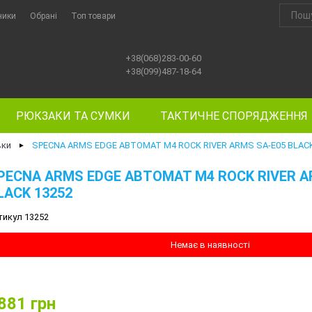
ники
Обрані
Топ товари
+38(068)283-00-60
+38(099)487-18-64
РЮКЗАКИ ТА СУМКИ
ТАКТИЧНЕ СПОРЯДЖЕННЯ
вки
SPECNA ARMS EDGE АВТОМАТ М4 ROCK RIVER ARMS SA-E05 BLACK
►
PECNA ARMS EDGE АВТОМАТ М4 ROCK RIVER A
LACK 13252
тикул 13252
Немає в наявності
881
грн