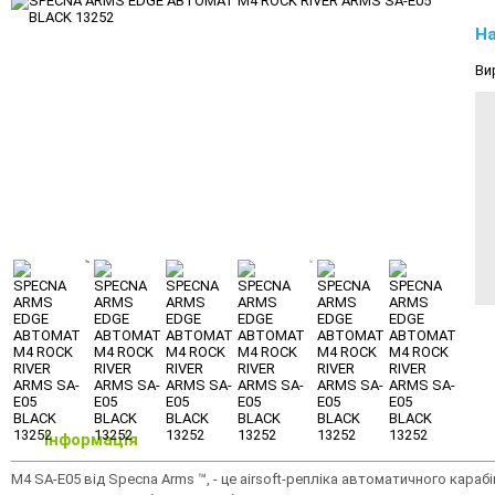
На
Ви
Інформація
М4 SA-E05 від Specna Arms ™, - це airsoft-репліка автоматичного карабі