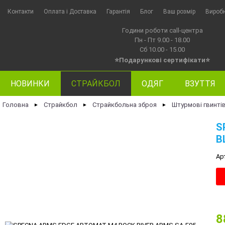
Контакти
Оплата i Доставка
Гарантія
Блог
Ваш розмір
Вироб
Години роботи call-центра
Пн - Пт 9.00 - 18.00
Сб 10.00 - 15.00
⭐Подарункові сертифікати⭐
НОВИНКИ
СТРАЙКБОЛ
ОДЯГ
ВЗУТТЯ
Головна
Страйкбол
Страйкбольна зброя
Штурмові гвинті
►
►
►
S
B
Ар
8