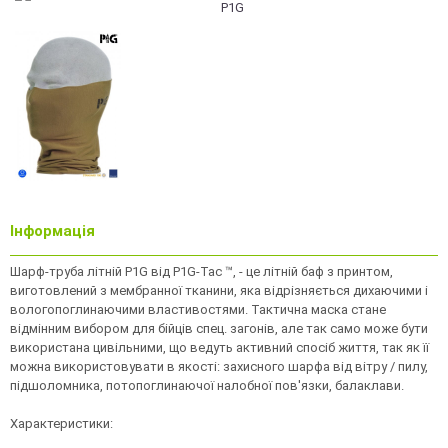
Інформація
Шарф-труба літній P1G від P1G-Tac ™, - це літній баф з принтом,
виготовлений з мембранної тканини, яка відрізняється дихаючими і
вологопоглинаючими властивостями. Тактична маска стане
відмінним вибором для бійців спец. загонів, але так само може бути
використана цивільними, що ведуть активний спосіб життя, так як її
можна використовувати в якості: захисного шарфа від вітру / пилу,
підшоломника, потопоглинаючої налобної пов'язки, балаклави.
Характеристики: