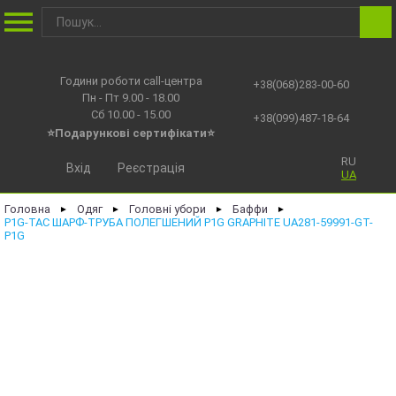
Години роботи call-центра
+38(068)283-00-60
Пн - Пт 9.00 - 18.00
Сб 10.00 - 15.00
+38(099)487-18-64
⭐Подарункові сертифікати⭐
RU
Вхід
Реєстрація
UA
Головна
Одяг
Головні убори
Баффи
►
►
►
►
P1G-TAC ШАРФ-ТРУБА ПОЛЕГШЕНИЙ P1G GRAPHITE UA281-59991-GT-
P1G