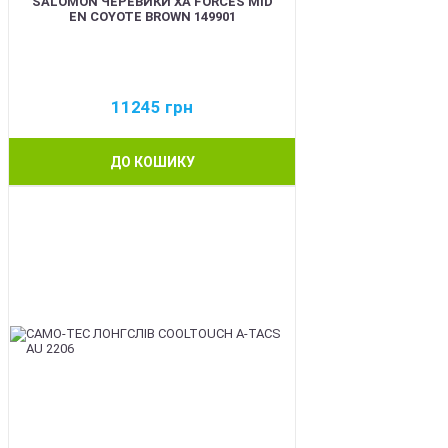
SALOMON ЧЕРЕВИКИ XA FORCES MID
EN COYOTE BROWN 149901
11245
грн
ДО КОШИКУ
BEST