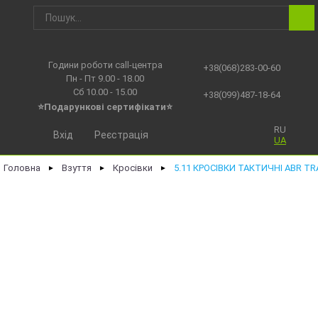
Години роботи call-центра
+38(068)283-00-60
Пн - Пт 9.00 - 18.00
Сб 10.00 - 15.00
+38(099)487-18-64
⭐Подарункові сертифікати⭐
RU
Вхід
Реєстрація
UA
Головна
Взуття
Кросівки
5.11 КРОСІВКИ ТАКТИЧНІ ABR TR
►
►
►