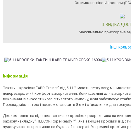
Оптимальні цінові пропозиції 
ШВИДКА ДОС
Максимально прискорена ві
Інші кольо
Інформація
Тактичні кросівки "ABR Trainer" від 5.11 ™ мають легку вагу, мінімаліс
неперевершений комфорт використання. Вони ідеальні для використан
виконаний із зносостійкого сітчастого нейлону, який забезпечує стабіль
Перепад між п'ятою і носком становить 8 мм і є ідеальним для тренува
Двокомпонентна підошва тактичних кросівок розрахована на використ
захисну накладку "HELCOR Rope Ready ™", яка захищає кросівки від сти
чудову чіпкість практично на будь-якій поверхні. Усередині кросівок р