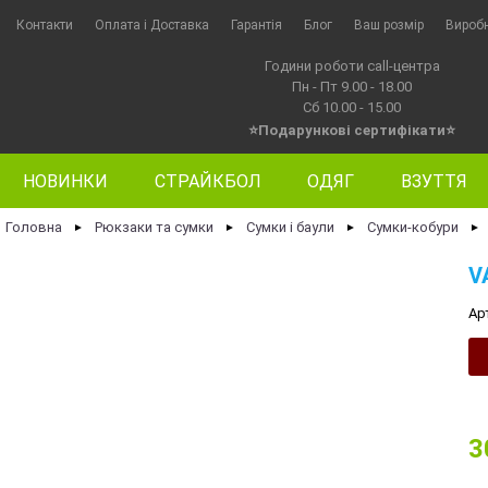
Контакти
Оплата i Доставка
Гарантія
Блог
Ваш розмір
Вироб
Години роботи call-центра
Пн - Пт 9.00 - 18.00
Сб 10.00 - 15.00
⭐Подарункові сертифікати⭐
НОВИНКИ
СТРАЙКБОЛ
ОДЯГ
ВЗУТТЯ
Головна
Рюкзаки та сумки
Сумки і баули
Сумки-кобури
►
►
►
►
V
Ар
3