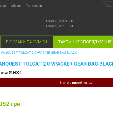
ники
Обрані
Топ товари
+38(068)283-00-60
+38(099)487-18-64
РЮКЗАКИ ТА СУМКИ
ТАКТИЧНЕ СПОРЯДЖЕННЯ
VANQUEST TOLCAT 2.0 VPACKER GEAR BAG BLACK
ANQUEST TOLCAT 2.0 VPACKER GEAR BAG BLAC
тикул 5126004
Знято з виробництва
052
грн