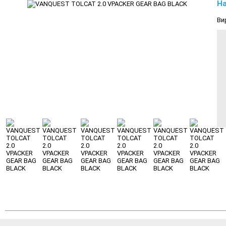
На
Ви