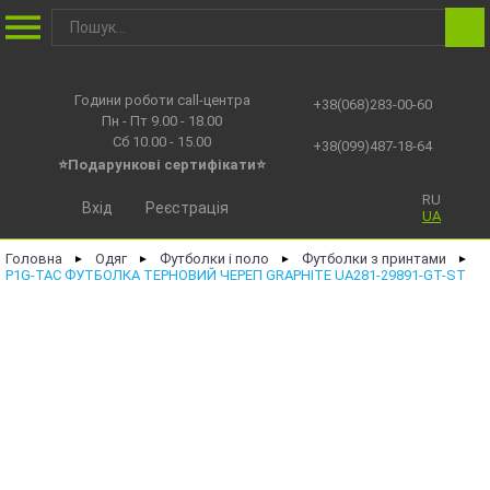
Години роботи call-центра
+38(068)283-00-60
Пн - Пт 9.00 - 18.00
Сб 10.00 - 15.00
+38(099)487-18-64
⭐Подарункові сертифікати⭐
RU
Вхід
Реєстрація
UA
Головна
Одяг
Футболки і поло
Футболки з принтами
►
►
►
►
P1G-TAC ФУТБОЛКА ТЕРНОВИЙ ЧЕРЕП GRAPHITE UA281-29891-GT-ST