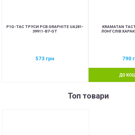
P1G-TAC ТРУСИ PCB GRAPHITE UA281-
KRAMATAN TACT
39911-B7-GT
ЛОНГСЛІВ ХАРА
573
грн
790
ДО КО
Топ товари
BEST