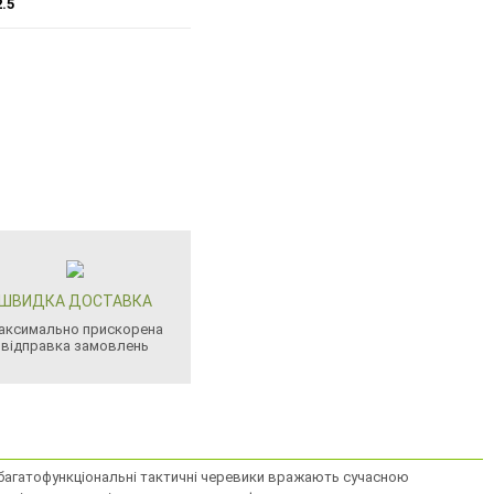
2.5
ШВИДКА ДОСТАВКА
аксимально прискорена
відправка замовлень
і багатофункціональні тактичні черевики вражають сучасною