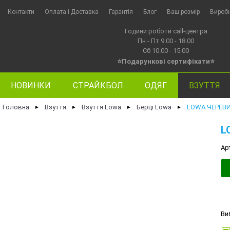
Контакти
Оплата i Доставка
Гарантія
Блог
Ваш розмір
Вироб
Години роботи call-центра
Пн - Пт 9.00 - 18.00
Сб 10.00 - 15.00
⭐Подарункові сертифікати⭐
НОВИНКИ
СТРАЙКБОЛ
ОДЯГ
ВЗУТТЯ
Головна
Взуття
Взуття Lowa
Берці Lowa
LOWA ЧЕРЕВИК
►
►
►
►
L
Ар
Ви