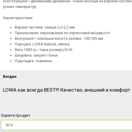
конструкцією і динамічним дизайном. Тканні віконця на верхній част
різних температур.
Характеристики:
Верхня частина: замша 2,0-2,2 мм
Призначення: пересування по пересіченій місцевості
Внутрішня / зовнішня висота халяви: 150/185 мм
Підошва: LOWA Natural, змінна
Вага 1450 гр / пара розміру 8 UK
Шнурівка: закриті гачки
Підкладка: тканинна
Богдан
LOWA как всегда BEST!!! Качество, внешний и комфорт 
Оцінити продукт