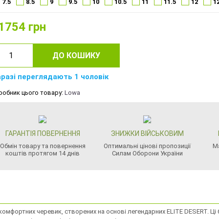
7.5
8.5
9
9.5
10
10.5
11
11.5
12
1
1754
грн
ДО КОШИКУ
разі переглядають 1 чоловік
робник цього товару:
Lowa
ГАРАНТІЯ ПОВЕРНЕННЯ
ЗНИЖКИ ВІЙСЬКОВИМ
Обмін товару та повернення
Оптимальні цінові пропозиції
М
коштів протягом 14 днів
Силам Оборони України
о комфортних черевик, створених на основі легендарних ELITE DESERT. Ц