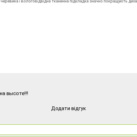
ині черевика і вологовідвідна тканинна підкладка значно покращують д
на высоте!!!
Додати відгук