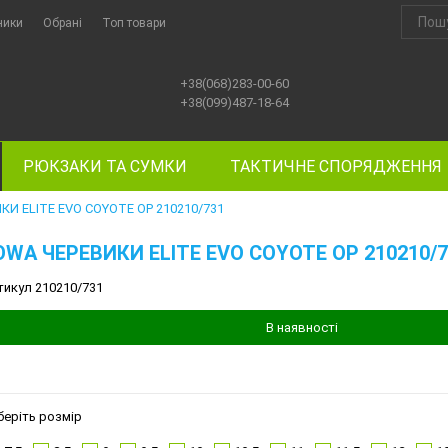
ники
Обрані
Топ товари
+38(068)283-00-60
+38(099)487-18-64
РЮКЗАКИ ТА СУМКИ
ТАКТИЧНЕ СПОРЯДЖЕННЯ
И ELITE EVO COYOTE OP 210210/731
OWA ЧЕРЕВИКИ ELITE EVO COYOTE OP 210210/7
тикул 210210/731
В наявності
беріть розмір