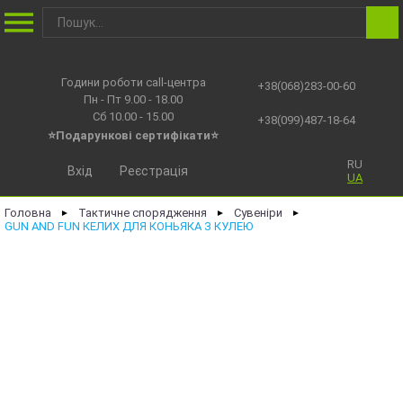
Години роботи call-центра
+38(068)283-00-60
Пн - Пт 9.00 - 18.00
Сб 10.00 - 15.00
+38(099)487-18-64
⭐Подарункові сертифікати⭐
RU
Вхід
Реєстрація
UA
Головна
Тактичне спорядження
Сувеніри
►
►
►
GUN AND FUN КЕЛИХ ДЛЯ КОНЬЯКА З КУЛЕЮ