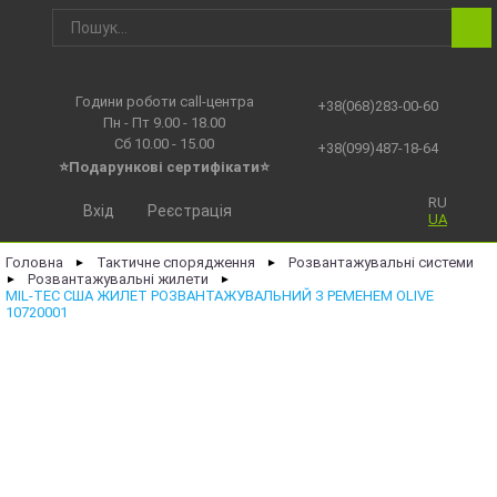
Години роботи call-центра
+38(068)283-00-60
Пн - Пт 9.00 - 18.00
Сб 10.00 - 15.00
+38(099)487-18-64
⭐Подарункові сертифікати⭐
RU
Вхід
Реєстрація
UA
Головна
Тактичне спорядження
Розвантажувальні системи
►
►
Розвантажувальні жилети
►
►
MIL-TEC США ЖИЛЕТ РОЗВАНТАЖУВАЛЬНИЙ З РЕМЕНЕМ OLIVE
10720001