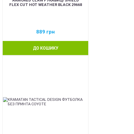
ARMORED CLAW РУКАВИЦІ SHIELD
FLEX CUT HOT WEATHER BLACK 29668
889
грн
ДО КОШИКУ
BEST