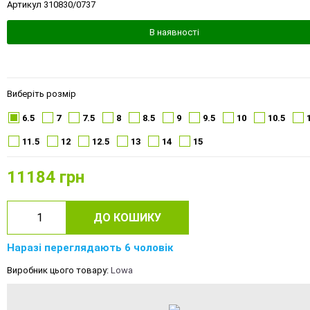
Артикул 310830/0737
В наявності
Виберіть розмір
6.5
7
7.5
8
8.5
9
9.5
10
10.5
11.5
12
12.5
13
14
15
11184
грн
ДО КОШИКУ
Наразі переглядають 6 чоловік
Виробник цього товару:
Lowa