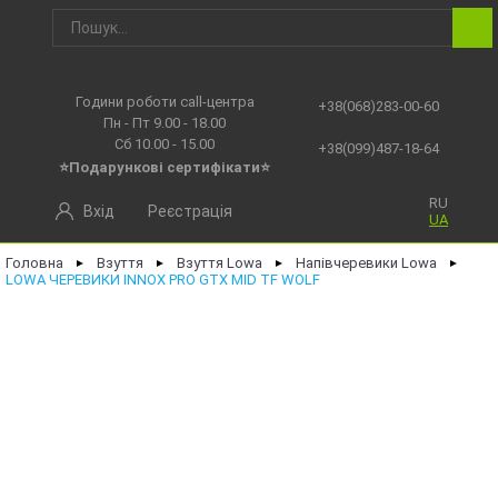
Години роботи call-центра
+38(068)283-00-60
Пн - Пт 9.00 - 18.00
Сб 10.00 - 15.00
+38(099)487-18-64
⭐Подарункові сертифікати⭐
RU
Вхід
Реєстрація
UA
Головна
Взуття
Взуття Lowa
Напівчеревики Lowa
►
►
►
►
LOWA ЧЕРЕВИКИ INNOX PRO GTX MID TF WOLF