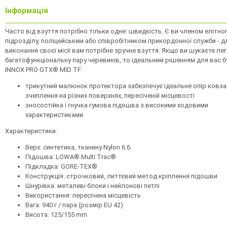
Інформація
Часто від взуття потрібно тільки одне: швидкість. Є ви членом елітно
підрозділу, поліцейським або співробітником прикордонної служби - д
виконання своєї місії вам потрібне зручне взуття. Якщо ви шукаєте лег
багатофункціональну пару черевиків, то ідеальним рішенням для вас б
INNOX PRO GTX® MID TF.
трикутний малюнок протектора забезпечує ідеальне опір ковза
зчеплення на різних поверхнях, пересіченій місцевості
зносостійка і гнучка гумова підошва з високими ходовими
характеристиками
Характеристики:
Верх: синтетика, тканину Nylon 6.6.
Підошва: LOWA® Multi Trac®
Підкладка: GORE-TEX®
Конструкція: строчковий, литтєвий метод кріплення підошви
Шнурівка: металеві блоки і нейлонові петлі
Використання: пересічена місцевість
Вага: 940 г / пара (розмір EU 42)
Висота: 125/155 mm