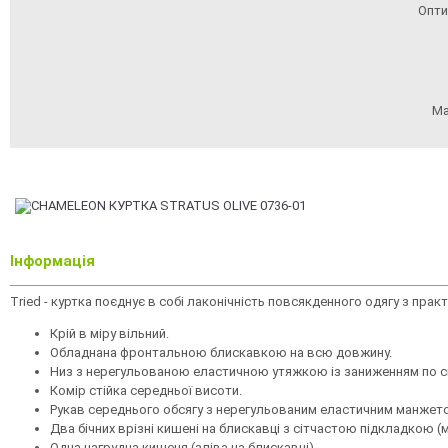
Опти
Ма
Інформація
Tried - куртка поєднує в собі лаконічність повсякденного одягу з прак
Крій в міру вільний.
Обладнана фронтальною блискавкою на всю довжину.
Низ з нерегульованою еластичною утяжкою із заниженням по сп
Комір стійка середньої висоти.
Рукав середнього обсягу з нерегульованим еластичним манжет
Два бічних врізні кишені на блискавці з сітчастою підкладкою 
Одна нагрудна кишеня (зліва на блискавці)