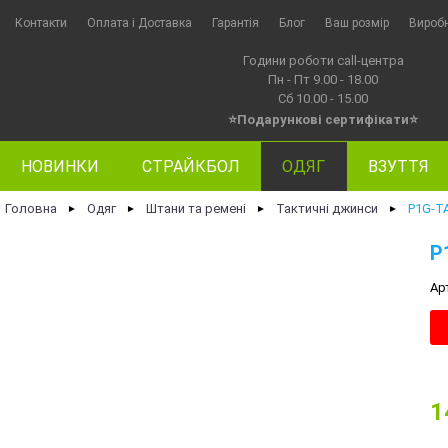
Контакти
Оплата i Доставка
Гарантія
Блог
Ваш розмір
Вироб
Години роботи call-центра
Пн - Пт 9.00 - 18.00
Сб 10.00 - 15.00
⭐Подарункові сертифікати⭐
НОВИНКИ
СТРАЙКБОЛ
ОДЯГ
ВЗУТТЯ
Головна
Одяг
Штани та ремені
Тактичні джинси
P1G-T
►
►
►
►
P
Ар
1