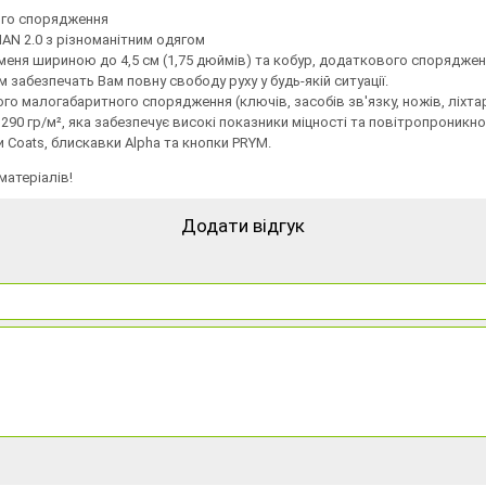
ого спорядження
AN 2.0 з різноманітним одягом
меня шириною до 4,5 см (1,75 дюймів) та кобур, додаткового спорядженн
забезпечать Вам повну свободу руху у будь-якій ситуації.
вого малогабаритного спорядження (ключів, засобів зв'язку, ножів, ліхт
 290 гр/м², яка забезпечує високі показники міцності та повітропроникн
 Coats, блискавки Alpha та кнопки PRYM.
матеріалів!
Додати відгук