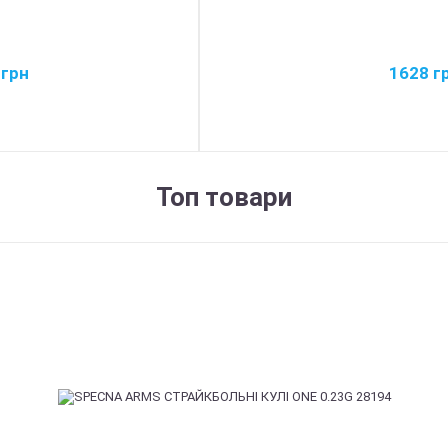
6
грн
1628
г
Топ товари