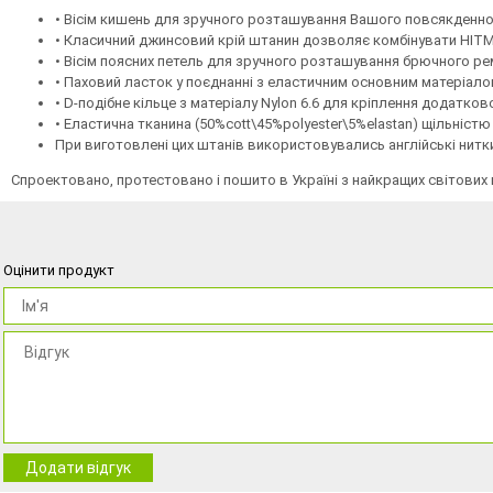
• Вісім кишень для зручного розташування Вашого повсякденн
• Класичний джинсовий крій штанин дозволяє комбінувати HITM
• Вісім поясних петель для зручного розташування брючного ре
• Паховий ласток у поєднанні з еластичним основним матеріалом 
• D-подібне кільце з матеріалу Nylon 6.6 для кріплення додатко
• Еластична тканина (50%cott\45%polyester\5%elastan) щільністю
При виготовлені цих штанів використовувались англійські нитки
Спроектовано, протестовано і пошито в Україні з найкращих світових 
Оцінити продукт
Додати відгук