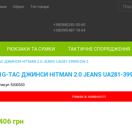
ники
Обрані
Топ товари
+38(068)283-00-60
+38(099)487-18-64
РЮКЗАКИ ТА СУМКИ
ТАКТИЧНЕ СПОРЯДЖЕННЯ
AC ДЖИНСИ HITMAN 2.0 JEANS UA281-39995-DN-2
1G-TAC ДЖИНСИ HITMAN 2.0 JEANS UA281-399
тикул 5300553
Немає в наявності
406
грн