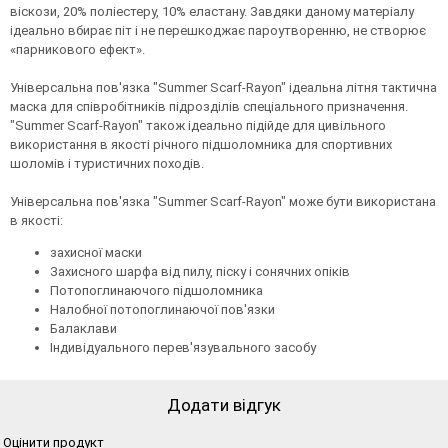
віскози, 20% поліестеру, 10% еластану. Завдяки даному матеріалу
ідеально вбирає піт і не перешкоджає пароутворенню, не створює
«парникового ефект».
Універсальна пов'язка "Summer Scarf-Rayon" ідеальна літня тактична
маска для співробітників підрозділів спеціального призначення.
"Summer Scarf-Rayon" також ідеально підійде для цивільного
використання в якості річного підшоломника для спортивних
шоломів і туристичних походів.
Універсальна пов'язка "Summer Scarf-Rayon" може бути використана
в якості:
захисної маски
Захисного шарфа від пилу, піску і сонячних опіків
Потопоглинаючого підшоломника
Налобної потопоглинаючої пов'язки
Балаклави
Індивідуального перев'язувального засобу
Додати відгук
Оцінити продукт