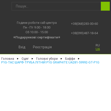
Години роботи call-центра
+38(068)283-00-60
Пн - Пт 9.00 - 18.00
Сб 10.00 - 15.00
+38(099)487-18-64
⭐Подарункові сертифікати⭐
RU
Вхід
Реєстрація
UA
Головна
Одяг
Головні убори
Баффи
►
►
►
►
P1G-TAC ШАРФ-ТРУБА ЛІТНІЙ P1G GRAPHITE UA281-59992-GT-P1G