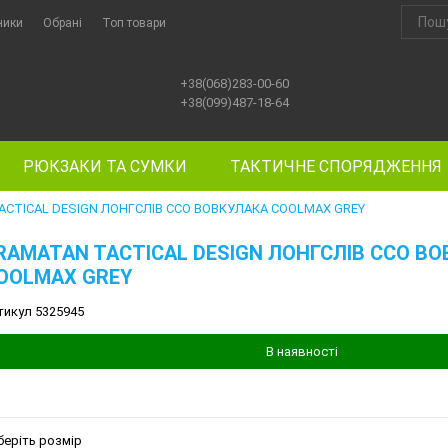
ники
Обрані
Топ товари
+38(068)283-00-60
+38(099)487-18-64
РЮКЗАКИ ТА СУМКИ
ТАКТИЧНЕ СПОРЯДЖЕННЯ
ACTICAL DESIGN ЛОНГСЛІВ ССО ВОВКУЛАКА COOLMAX GREY
RAMATAN TACTICAL DESIGN ЛОНГСЛІВ ССО В
OOLMAX GREY
тикул 5325945
В наявності
беріть розмір