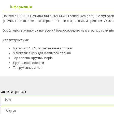
Інформація
Лонгслів ССО ВОВКУЛАКА від KRAMATAN Tactical Design ™, - це футболк
фізичних навантаженнях. Термолонгслів з агресивним принтом відмінно
Особливість: малюнок нанесений безпосередньо на матеріал, тому він 
Характеристики:
Матеріал: 100% поліестерове волокно
Манжети: виріз для великого пальця
Горловина: круглий виріз
Друк: двосторонній
Тип рукава: реглан
Оцінити продукт