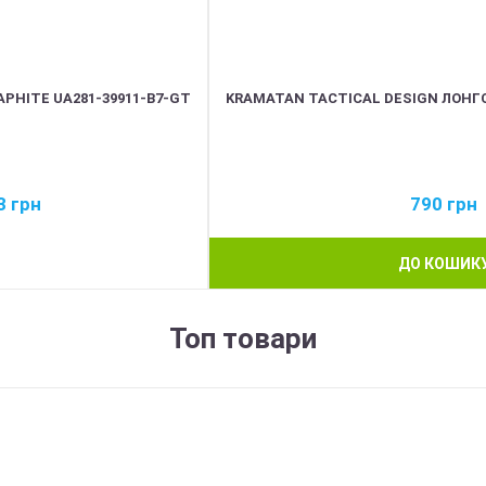
PHITE UA281-39911-B7-GT
KRAMATAN TACTICAL DESIGN ЛОНГ
3
грн
790
грн
ДО КОШИК
Топ товари