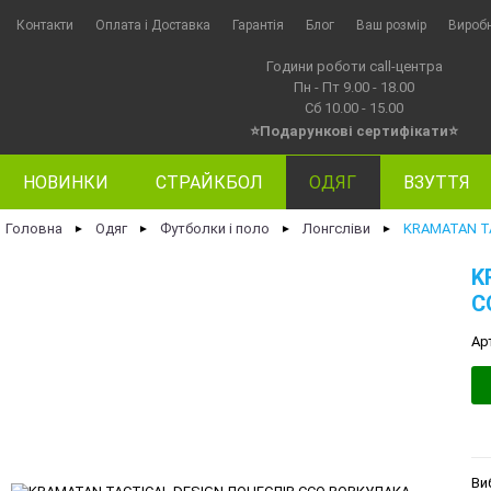
Контакти
Оплата i Доставка
Гарантія
Блог
Ваш розмір
Вироб
Години роботи call-центра
Пн - Пт 9.00 - 18.00
Сб 10.00 - 15.00
⭐Подарункові сертифікати⭐
НОВИНКИ
СТРАЙКБОЛ
ОДЯГ
ВЗУТТЯ
Головна
Одяг
Футболки і поло
Лонгсліви
KRAMATAN T
►
►
►
►
K
C
Ар
Ви