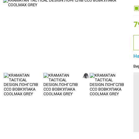
7
На
Ви