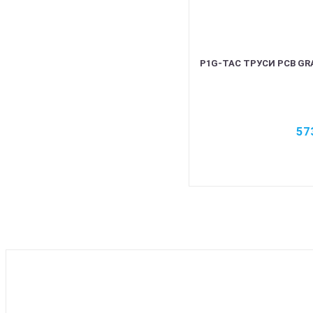
P1G-TAC ТРУСИ PCB GRA
57
BEST