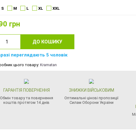
S
M
L
XL
XXL
90
грн
ДО КОШИКУ
разі переглядають 5 чоловік
робник цього товару:
Kramatan
ГАРАНТІЯ ПОВЕРНЕННЯ
ЗНИЖКИ ВІЙСЬКОВИМ
Обмін товару та повернення
Оптимальні цінові пропозиції
коштів протягом 14 днів
Силам Оборони України
М