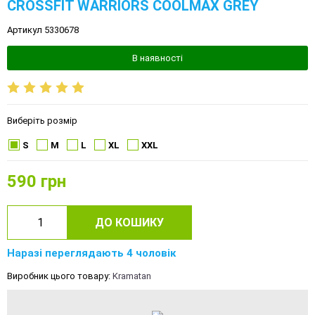
CROSSFIT WARRIORS COOLMAX GREY
Артикул 5330678
В наявності
Виберіть розмір
S
M
L
XL
XXL
590
грн
ДО КОШИКУ
Наразі переглядають 4 чоловік
Виробник цього товару:
Kramatan