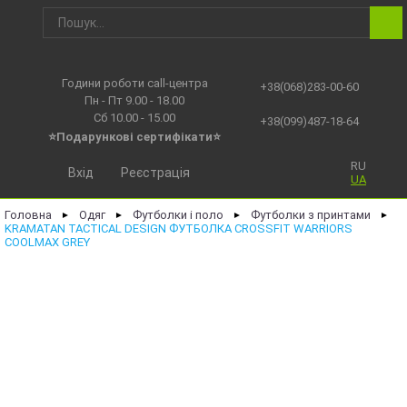
Години роботи call-центра
+38(068)283-00-60
Пн - Пт 9.00 - 18.00
Сб 10.00 - 15.00
+38(099)487-18-64
⭐Подарункові сертифікати⭐
RU
Вхід
Реєстрація
UA
Головна
Одяг
Футболки і поло
Футболки з принтами
►
►
►
►
KRAMATAN TACTICAL DESIGN ФУТБОЛКА CROSSFIT WARRIORS
COOLMAX GREY