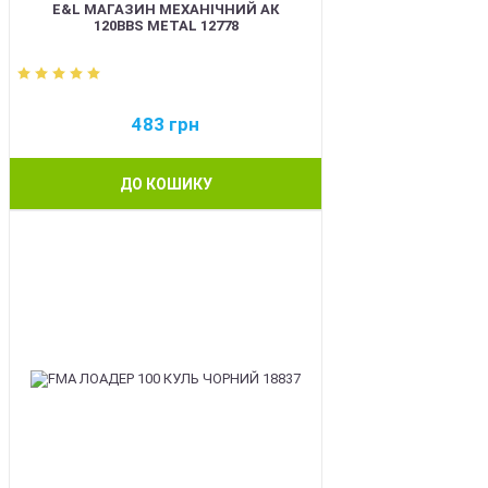
E&L МАГАЗИН МЕХАНІЧНИЙ АК
120BBS METAL 12778
483
грн
ДО КОШИКУ
BEST