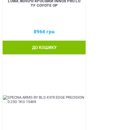
LOWA ЖІНОЧІ КРОСІВКИ INNOX PRO LO
TF COYOTE OP
8964
грн
ДО КОШИКУ
BEST