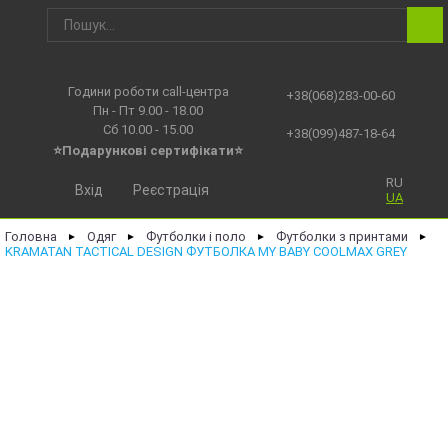
Години роботи call-центра
+38(068)283-00-60
Пн - Пт 9.00 - 18.00
Сб 10.00 - 15.00
+38(099)487-18-64
⭐Подарункові сертифікати⭐
RU
Вхід
Реєстрація
UA
Головна
Одяг
Футболки і поло
Футболки з принтами
►
►
►
►
KRAMATAN TACTICAL DESIGN ФУТБОЛКА MY BABY COOLMAX GREY