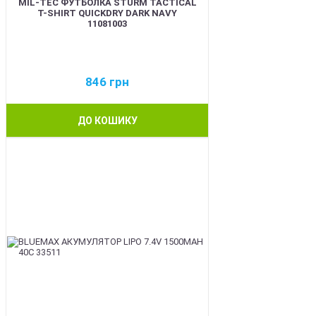
MIL-TEC ФУТБОЛКА STURM TACTICAL
T-SHIRT QUICKDRY DARK NAVY
11081003
846
грн
ДО КОШИКУ
BEST