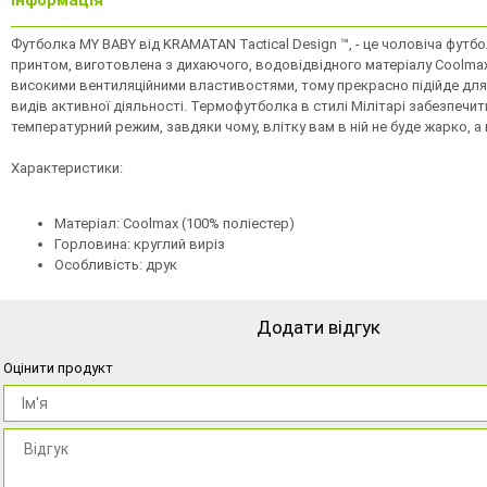
Інформація
Футболка MY BABY від KRAMATAN Tactical Design ™, - це чоловіча футб
принтом, виготовлена з дихаючого, водовідвідного матеріалу Coolmax
високими вентиляційними властивостями, тому прекрасно підійде для
видів активної діяльності. Термофутболка в стилі Мілітарі забезпечи
температурний режим, завдяки чому, влітку вам в ній не буде жарко, а
Характеристики:
Матеріал: Coolmax (100% поліестер)
Горловина: круглий виріз
Особливість: друк
Додати відгук
Оцінити продукт