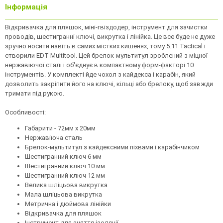
Інформація
Відкривачка для пляшок, міні-гвіздодер, інструмент для зачистки
проводів, шестигранні ключі, викрутка і лінійка. Це все буде не дуже
зручно носити навіть в самих містких кишенях, тому 5.11 Tactical і
створили EDT Multitool. Цей брелок-мультитул зроблений з міцної
нержавіючої сталі і об'єднує в компактному форм-факторі 10
інструментів. У комплекті йде чохол з кайдекса і карабін, який
дозволить закріпити його на ключі, кільці або брелоку, щоб завжди
тримати під рукою.
Особливості:
Габарити - 72мм x 20мм
Нержавіюча сталь
Брелок-мультитул з кайдексними піхвами і карабінчиком
Шестигранний ключ 6 мм
Шестигранний ключ 10 мм
Шестигранний ключ 12 мм
Велика шліцьова викрутка
Мала шліцьова викрутка
Метрична і дюймова лінійки
Відкривачка для пляшок
Інструмент для зняття ізоляції