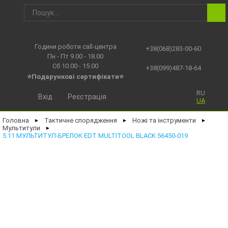
Години роботи call-центра
+38(068)283-00-60
Пн - Пт 9.00 - 18.00
Сб 10.00 - 15.00
+38(099)487-18-64
⭐Подарункові сертифікати⭐
RU
Вхід
Реєстрація
UA
Головна
Тактичне спорядження
Ножі та інструменти
►
►
►
Мультитули
►
5.11 МУЛЬТИТУЛ-БРЕЛОК EDT MULTITOOL BLACK 56450-019