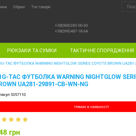
ники
Обрані
Топ товари
+38(068)283-00-60
+38(099)487-18-64
РЮКЗАКИ ТА СУМКИ
ТАКТИЧНЕ СПОРЯДЖЕННЯ
1G-TAC ФУТБОЛКА WARNING NIGHTGLOW SERIES COYOTE BROWN UA281-
1G-TAC ФУТБОЛКА WARNING NIGHTGLOW SERI
ROWN UA281-29891-CB-WN-NG
тикул 5357110
Немає в наявності
48
грн