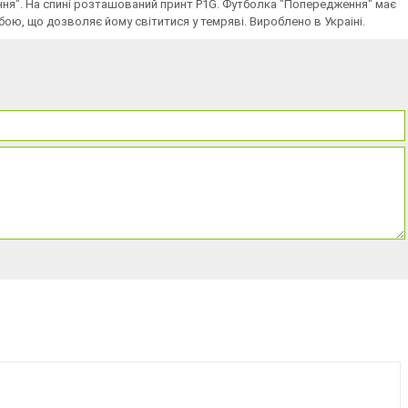
ження". На спинi розташований принт P1G. Футболка "Попередження" має
ою, що дозволяє йому світитися у темряві. Вироблено в Украiнi.