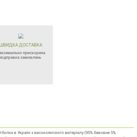
ШВИДКА ДОСТАВКА
аксимально прискорена
відправка замовлень
олка в Україні з високоякiсного матерiалу (95% бавовни 5%