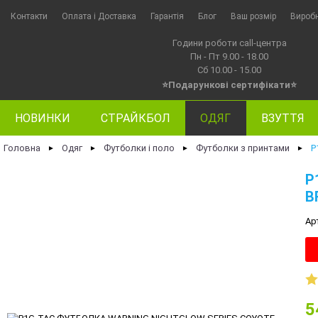
Контакти
Оплата i Доставка
Гарантія
Блог
Ваш розмір
Вироб
Години роботи call-центра
Пн - Пт 9.00 - 18.00
Сб 10.00 - 15.00
⭐Подарункові сертифікати⭐
НОВИНКИ
СТРАЙКБОЛ
ОДЯГ
ВЗУТТЯ
Головна
Одяг
Футболки і поло
Футболки з принтами
P
►
►
►
►
P
B
Ар
5