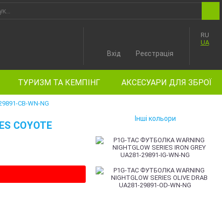
RU
UA
Вхід
Реєстрація
ТУРИЗМ ТА КЕМПІНГ
АКСЕСУАРИ ДЛЯ ЗБРОЇ
29891-CB-WN-NG
Інші кольори
ES COYOTE