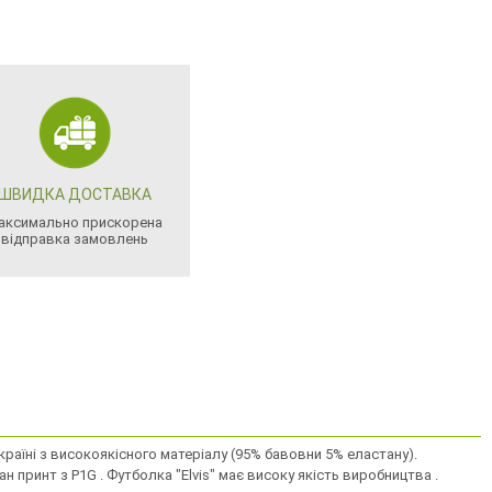
ШВИДКА ДОСТАВКА
аксимально прискорена
відправка замовлень
раїні з високоякiсного матерiалу (95% бавовни 5% еластану).
н принт з P1G . Футболка "Elvis" має високу якість виробництва .