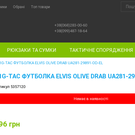
ники
Обрані
Топ товари
+38(068)283-00-60
+38(099)487-18-64
РЮКЗАКИ ТА СУМКИ
ТАКТИЧНЕ СПОРЯДЖЕННЯ
1G-TAC ФУТБОЛКА ELVIS OLIVE DRAB UA281-29891-OD-EL
1G-TAC ФУТБОЛКА ELVIS OLIVE DRAB UA281-29
тикул 5357120
Немає в наявності
96
грн