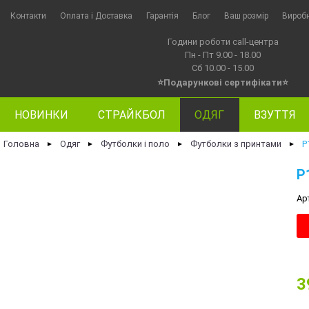
Контакти
Оплата i Доставка
Гарантія
Блог
Ваш розмір
Вироб
Години роботи call-центра
Пн - Пт 9.00 - 18.00
Сб 10.00 - 15.00
⭐Подарункові сертифікати⭐
НОВИНКИ
СТРАЙКБОЛ
ОДЯГ
ВЗУТТЯ
Головна
Одяг
Футболки і поло
Футболки з принтами
P
►
►
►
►
P
Ар
3