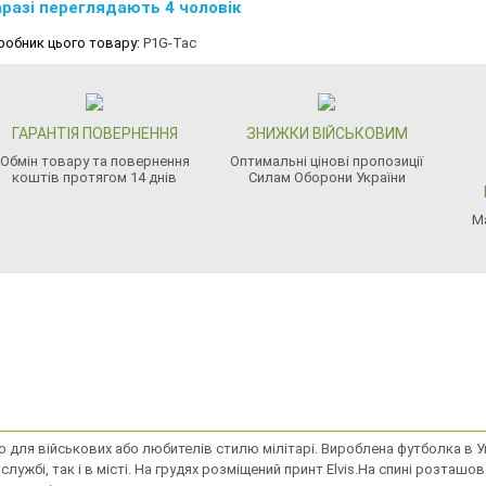
разі переглядають 4 чоловік
робник цього товару:
P1G-Tac
ГАРАНТІЯ ПОВЕРНЕННЯ
ЗНИЖКИ ВІЙСЬКОВИМ
Обмін товару та повернення
Оптимальні цінові пропозиції
коштів протягом 14 днів
Силам Оборони України
М
для військових або любителів стилю мілітарі. Вироблена футболка в Ук
ужбі, так і в місті. На грудях розміщений принт Elvis.На спинi розташова