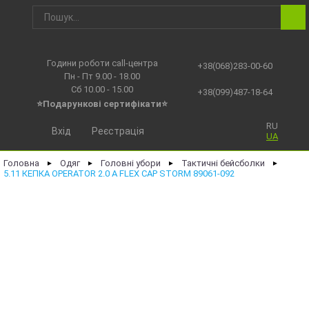
Години роботи call-центра
+38(068)283-00-60
Пн - Пт 9.00 - 18.00
Сб 10.00 - 15.00
+38(099)487-18-64
⭐Подарункові сертифікати⭐
RU
Вхід
Реєстрація
UA
Головна
Одяг
Головні убори
Тактичні бейсболки
►
►
►
►
5.11 КЕПКА OPERATOR 2.0 A FLEX CAP STORM 89061-092