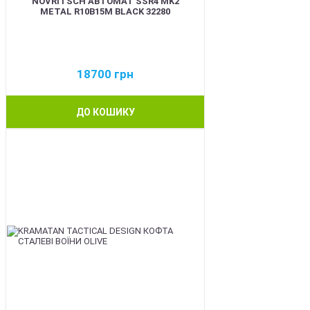
NOVRITSCH АВТОМАТ SSR4 MK2
METAL R10B15M BLACK 32280
18700
грн
ДО КОШИКУ
BEST