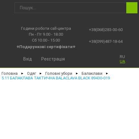
Години роботи call-центра
+38(068)283-00-60
Пн - Пт 9.00 - 18.00
Сб 10.00 - 15.00
+38(099)487-18-64
⭐Подарункові сертифікати⭐
RU
Вхід
Реєстрація
UA
Головна
Одяг
Головні убори
Балаклави
►
►
►
►
5.11 БАЛАКЛАВА ТАКТИЧНА BALACLAVA BLACK 89430-019