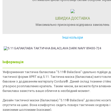
ШВИДКА ДОСТАВКА
Максимально прискорена відправка замовлень
Інші кольори
Інформація
Уніформенная тактична балаклава "5.11® Balaclava" ідеально підійде 
тактичної форми XPRT від 5.11. Тактична маска (балаклава) виготовле
бавовни з додаванням матеріалу Cordura®. Даний склад тканини стійкий
утворює розплавлених крапель. Таким чином, ви можете бути впевнен
балаклава захистить ваше обличчя в необхідний момент.
Дизайн тактичної маски (балаклави) "5.11® Balaclava" дозволяє носити її
спустити на шию. Вона комфортно сидить поверх тактичних окурярів і 
захисними шоломами (касками).