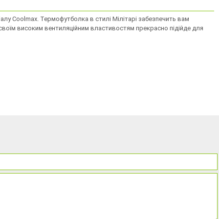
іалу Coolmax. Термофутболка в стилі Мілітарі забезпечить вам
и своїм високим вентиляційним властивостям прекрасно підійде для