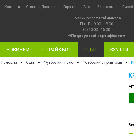
Контакти
Оплата i Доставка
Гарантія
Блог
Ваш розмір
Вироб
Години роботи call-центра
Пн - Пт 9.00 - 18.00
Сб 10.00 - 15.00
⭐Подарункові сертифікати⭐
НОВИНКИ
СТРАЙКБОЛ
ОДЯГ
ВЗУТТЯ
Головна
Одяг
Футболки і поло
Футболки з принтами
K
►
►
►
►
K
Ар
Ви