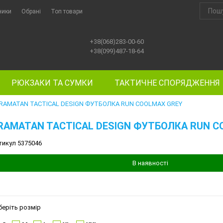
ники
Обрані
Топ товари
+38(068)283-00-60
+38(099)487-18-64
РЮКЗАКИ ТА СУМКИ
ТАКТИЧНЕ СПОРЯДЖЕННЯ
RAMATAN TACTICAL DESIGN ФУТБОЛКА RUN COOLMAX GREY
RAMATAN TACTICAL DESIGN ФУТБОЛКА RUN C
тикул 5375046
В наявності
беріть розмір