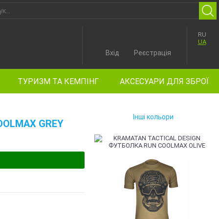
RU
UA
Вхід
Реєстрація
ТУРИЗМ ТА КЕМПІНГ
АКСЕСУАРИ ДЛЯ ЗБРОЇ
Інші кольори
OOLMAX GREY