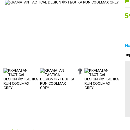
5
На
Ви