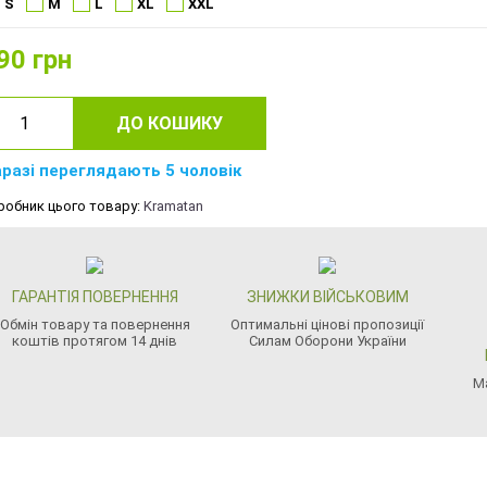
S
M
L
XL
XXL
90
грн
ДО КОШИКУ
разі переглядають 5 чоловік
робник цього товару:
Kramatan
ГАРАНТІЯ ПОВЕРНЕННЯ
ЗНИЖКИ ВІЙСЬКОВИМ
Обмін товару та повернення
Оптимальні цінові пропозиції
коштів протягом 14 днів
Силам Оборони України
М