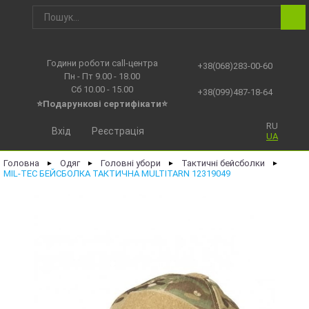
Години роботи call-центра
+38(068)283-00-60
Пн - Пт 9.00 - 18.00
Сб 10.00 - 15.00
+38(099)487-18-64
⭐Подарункові сертифікати⭐
RU
Вхід
Реєстрація
UA
Головна
Одяг
Головні убори
Тактичні бейсболки
►
►
►
►
MIL-TEC БЕЙСБОЛКА ТАКТИЧНА MULTITARN 12319049