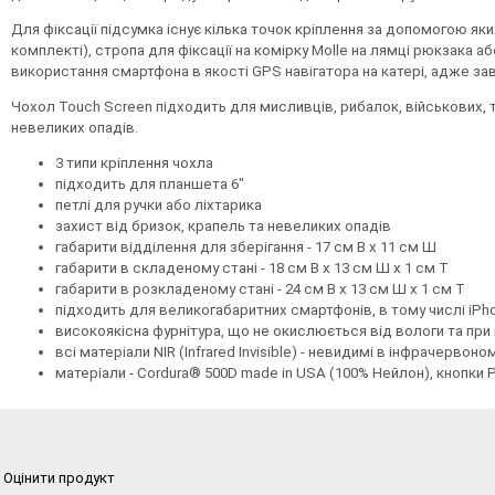
Для фіксації підсумка існує кілька точок кріплення за допомогою яки
комплекті), стропа для фіксації на комірку Molle на лямці рюкзака аб
використання смартфона в якості GPS навігатора на катері, адже з
Чохол Touch Screen підходить для мисливців, рибалок, військових, т
невеликих опадів.
3 типи кріплення чохла
підходить для планшета 6"
петлі для ручки або ліхтарика
захист від бризок, крапель та невеликих опадів
габарити відділення для зберігання - 17 см В х 11 см Ш
габарити в складеному стані - 18 см В х 13 см Ш х 1 см Т
габарити в розкладеному стані - 24 см В х 13 см Ш х 1 см Т
підходить для великогабаритних смартфонів, в тому числі iPh
високоякісна фурнітура, що не окислюється від вологи та при
всі матеріали NIR (Infrared Invisible) - невидимі в інфрачервон
матеріали - Cordura® 500D made in USA (100% Нейлон), кнопки 
Оцінити продукт