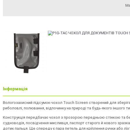
Ма
Інформація
Вологозахисний підсумок-чохол Touch Screen створений для зберіган
риболовлі, полювання, відпочинку на природі та будь-якого іншого т
Конструкція передбачає чохол з прозорою передньою стінкою та без
судноводія, посвідчення мисливця, паспорт старого й нового зразка
дотик пальця. Ще спереду є пара петель для кріплення ручки або ліх