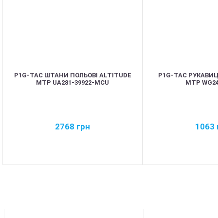
P1G-TAC ШТАНИ ПОЛЬОВІ ALTITUDE
P1G-TAC РУКАВИЦ
MTP UA281-39922-MCU
MTP WG2
2768
грн
1063