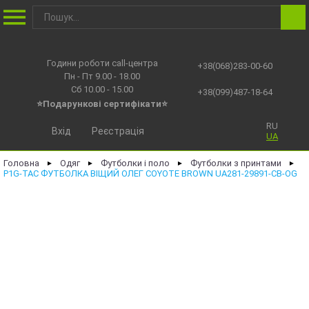
Години роботи call-центра
+38(068)283-00-60
Пн - Пт 9.00 - 18.00
Сб 10.00 - 15.00
+38(099)487-18-64
⭐Подарункові сертифікати⭐
RU
Вхід
Реєстрація
UA
Головна
Одяг
Футболки і поло
Футболки з принтами
►
►
►
►
P1G-TAC ФУТБОЛКА ВІЩИЙ ОЛЕГ COYOTE BROWN UA281-29891-CB-OG