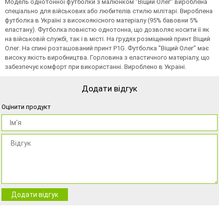
Модель однотонної футболки з малюнком "Віщий Олег" вироблена
спеціально для військових або любителів стилю мілітарі. Вироблена
футболка в Україні з високоякiсного матерiалу (95% бавовни 5%
еластану). Футболка повністю однотонна, що дозволяє носити її як
на військовій службі, так і в місті. На грудях розміщений принт Віщий
Олег. На спинi розташований принт P1G. Футболка "Віщий Олег" має
високу якість виробництва. Горловина з еластичного матеріалу, що
забезпечує комфорт при використанні. Вироблено в Украiнi.
Додати відгук
Оцінити продукт
Додати відгук