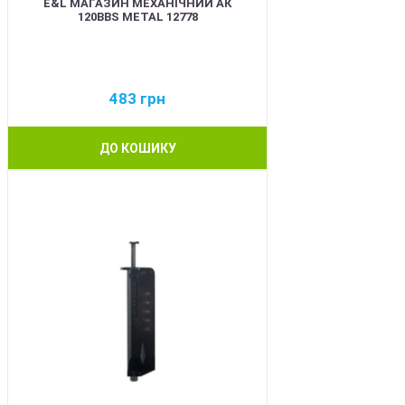
E&L МАГАЗИН МЕХАНІЧНИЙ АК
120BBS METAL 12778
483
грн
ДО КОШИКУ
BEST