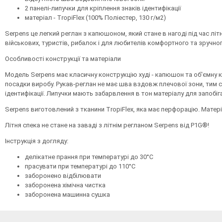
2 панелі-липучки для кріплення знаків ідентифікації
матеріал - TropiFlex (100% Поліестер, 130 г/м2)
Serpens це легкий реглан з капюшоном, який стане в нагоді під час лі
військових, туристів, рибалок і для любителів комфортного та зручно
Особливості конструкції та матеріали
Модель Serpens має класичну конструкцію худі - капюшон та об'ємну
посадки виробу. Рукав-реглан не має шва вздовж плечової зони, тим 
ідентифікації. Липучки мають забарвлення в тон матеріалу для запоб
Serpens виготовлений з тканини TropiFlex, яка має перфорацію. Матер
Літня спека не стане на заваді з літнім регланом Serpens від P1G®!
Інструкція з догляду:
делікатне прання при температурі до 30°С
прасувати при температурі до 110°С
заборонено відбілювати
заборонена хімічна чистка
заборонена машинна сушка