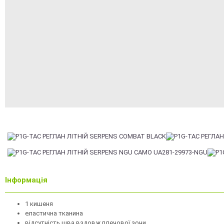
Інформація
1 кишеня
еластична тканина
відсутність шва вздовж плечової зони