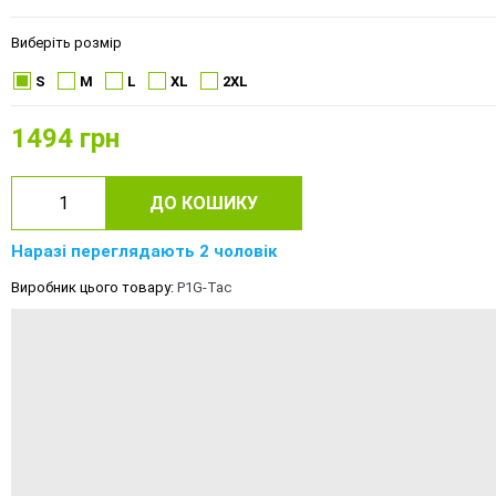
Виберіть розмір
S
M
L
XL
2XL
1494
грн
ДО КОШИКУ
Наразі переглядають 2 чоловік
Виробник цього товару:
P1G-Tac