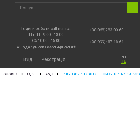
Години роботи call-центра
+38(068)283-00-60
Пн - Пт 9.00 - 18.00
Сб 10.00 - 15.00
+38(099)487-18-64
⭐Подарункові сертифікати⭐
RU
Вхід
Реєстрація
UA
Головна
Одяг
Худі
P1G-TAC РЕГЛАН ЛІТНІЙ SERPENS COMB
►
►
►