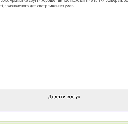
 росою. Армійське взуття хороше тим, що підходить не тільки офіцерам, 
сті, призначеного для екстремальних умов.
Додати відгук