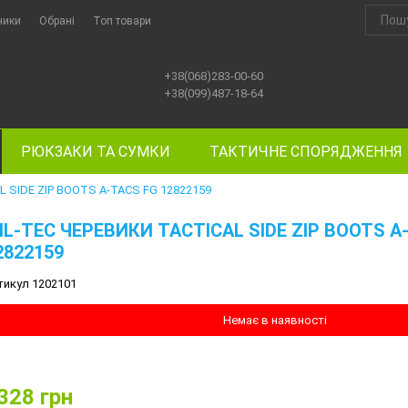
ники
Обрані
Топ товари
+38(068)283-00-60
+38(099)487-18-64
РЮКЗАКИ ТА СУМКИ
ТАКТИЧНЕ СПОРЯДЖЕННЯ
 SIDE ZIP BOOTS A-TACS FG 12822159
IL-TEC ЧЕРЕВИКИ TACTICAL SIDE ZIP BOOTS A
2822159
тикул 1202101
Немає в наявності
328
грн