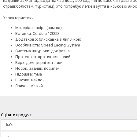
надійний захист від води під час дощу або ходіння по високій траві з
страйкболістам, туристам), хто потребує легке взуття військової яко
Характеристики:
Матеріал: шкіра (замша)
Вставки: Cordura 1200D
Додатково: блискавка з липучкою
Особливість: Speed ​​Lacing System
Система шнурівки: двофазна
Протектор: протиковзаючий
Верх: демпферні вставки
Носок, задник: посилені
Підошва: гума
Шнурки: нейлон
Язичок: м'який
Оцінити продукт