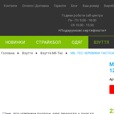
Контакти
Оплата i Доставка
Гарантія
Блог
Ваш розмір
Вироб
Години роботи call-центра
Пн - Пт 9.00 - 18.00
Сб 10.00 - 15.00
⭐Подарункові сертифікати⭐
НОВИНКИ
СТРАЙКБОЛ
ОДЯГ
ВЗУТТЯ
Головна
Взуття
Взуття Mil-Tec
MIL-TEC ЧЕРЕВИКИ TACTICAL
►
►
►
M
1
Ар
2