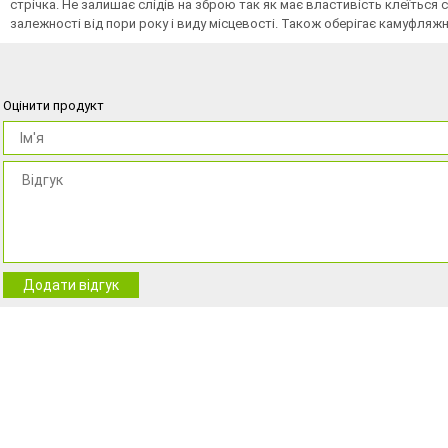
стрічка. Не залишає слідів на зброю так як має властивість клеїтьс
залежності від пори року і виду місцевості. Також оберігає камуфляжні
Оцінити продукт
Додати відгук