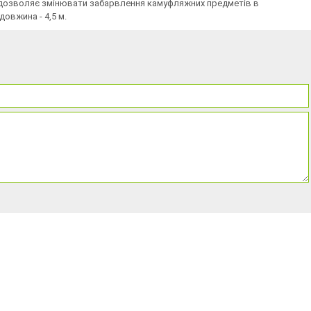
що дозволяє змінювати забарвлення камуфляжних предметів в
довжина - 4,5 м.