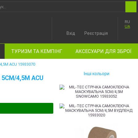
RU
UA
Вхід
Реєстрація
ТУРИЗМ ТА КЕМПІНГ
АКСЕСУАРИ ДЛЯ ЗБРОЇ
,5М ACU 15933070
Інші кольори
5СМ/4,5М ACU