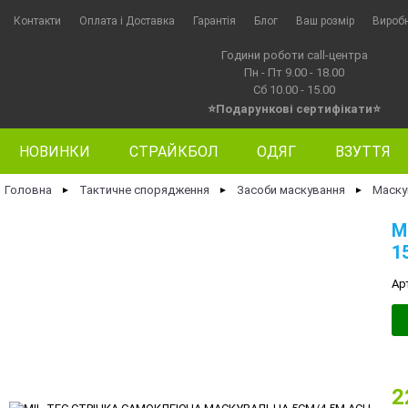
Контакти
Оплата i Доставка
Гарантія
Блог
Ваш розмір
Вироб
Години роботи call-центра
Пн - Пт 9.00 - 18.00
Сб 10.00 - 15.00
⭐Подарункові сертифікати⭐
НОВИНКИ
СТРАЙКБОЛ
ОДЯГ
ВЗУТТЯ
Головна
Тактичне спорядження
Засоби маскування
Маску
►
►
►
M
1
Ар
2