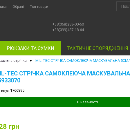
ники
Обрані
Топ товари
+38(068)283-00-60
+38(099)487-18-64
РЮКЗАКИ ТА СУМКИ
ТАКТИЧНЕ СПОРЯДЖЕННЯ
вальна стрічка
MIL-TEC СТРІЧКА САМОКЛЕЮЧА МАСКУВАЛЬНА 5СМ/4
►
IL-TEC СТРІЧКА САМОКЛЕЮЧА МАСКУВАЛЬНА 
5933070
тикул 1766895
В наявності
28
грн