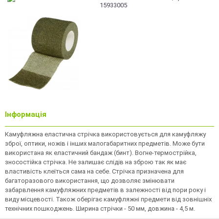
Інформація
Камуфляжна еластична стрічка використовується для камуфляжу
зброї, оптики, ножів і інших малогабаритних предметів. Може бути
використана як еластичний бандаж (бинт). Вогне-термострійка,
зносостійка стрічка. Не залишає слідів на зброю так як має
властивість клеїться сама на себе. Стрічка призначена для
багаторазового використання, що дозволяє змінювати
забарвлення камуфляжних предметів в залежності від пори року і
виду місцевості. Також оберігає камуфляжні предмети від зовнішніх
технічних пошкоджень. Ширина стрічки - 50 мм, довжина - 4,5 м.