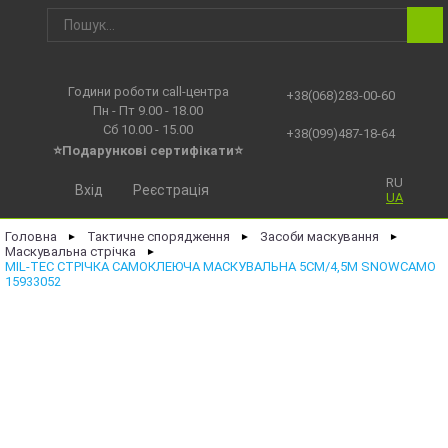
Години роботи call-центра
+38(068)283-00-60
Пн - Пт 9.00 - 18.00
Сб 10.00 - 15.00
+38(099)487-18-64
⭐Подарункові сертифікати⭐
RU
Вхід
Реєстрація
UA
Головна
Тактичне спорядження
Засоби маскування
►
►
►
Маскувальна стрічка
►
MIL-TEC СТРІЧКА САМОКЛЕЮЧА МАСКУВАЛЬНА 5СМ/4,5М SNOWCAMO
15933052