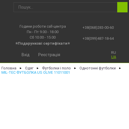
Години роботи call-центра
+38(068)283-00-60
Пн - Пт 9.00 - 18.00
Сб 10.00 - 15.00
+38(099)487-18-64
⭐Подарункові сертифікати⭐
RU
Вхід
Реєстрація
UA
Головна
Одяг
Футболки і поло
Однотонні футболки
►
►
►
►
MIL-TEC ФУТБОЛКА US OLIVE 11011001