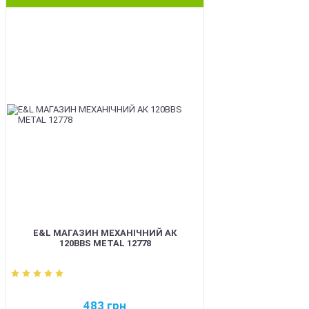
BEST
E&L МАГАЗИН МЕХАНІЧНИЙ АК
120BBS METAL 12778
483
грн