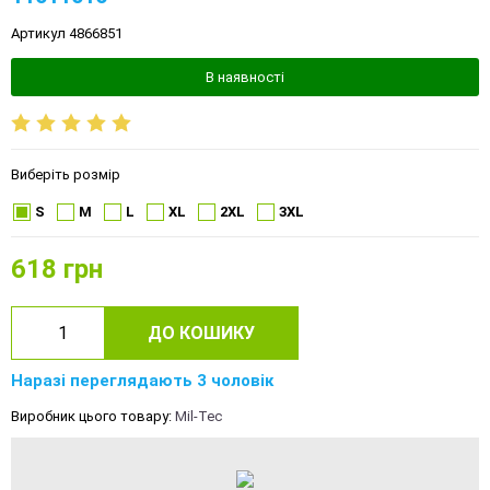
Артикул 4866851
В наявності
Виберіть розмір
S
M
L
XL
2XL
3XL
618
грн
ДО КОШИКУ
Наразі переглядають 3 чоловік
Виробник цього товару:
Mil-Tec