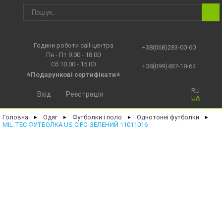
Години роботи call-центра
+38(068)283-00-60
Пн - Пт 9.00 - 18.00
Сб 10.00 - 15.00
+38(099)487-18-64
⭐Подарункові сертифікати⭐
RU
Вхід
Реєстрація
UA
Головна
Одяг
Футболки і поло
Однотонні футболки
►
►
►
►
MIL-TEC ФУТБОЛКА US СІРО-ЗЕЛЕНИЙ 11011016