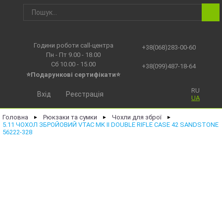
Години роботи call-центра
+38(068)283-00-60
Пн - Пт 9.00 - 18.00
Сб 10.00 - 15.00
+38(099)487-18-64
⭐Подарункові сертифікати⭐
RU
Вхід
Реєстрація
UA
Головна
Рюкзаки та сумки
Чохли для зброї
►
►
►
5.11 ЧОХОЛ ЗБРОЙОВИЙ VTAC MK II DOUBLE RIFLE CASE 42 SANDSTONE
56222-328