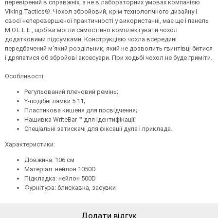
перевірений в справжніх, а не в лабораторних умовах компанією
Viking Tactics®. Чохол збройовий, крім технологічного дизайну і
своєї неперевершеної практичності у використанні, має ще і панель
M.O.L.L.E., щоб ви могли самостійно комплектувати чохол
додатковими підсумками. Конструкцією чохла всередині
передбачений м'який роздільник, який не дозволить гвинтівці битися
і дряпатися об збройові аксесуари. При ходьбі чохол не буде гриміти.
Особливості:
Регульований плечовий ремінь;
Y-подібні лямки 5.11;
Пластикова кишеня для посвідчення;
Нашивка WriteBar ™ для ідентифікації;
Спеціальні затискачі для фіксації дула і приклада.
Характеристики:
Довжина: 106 см
Матеріал: нейлон 1050D
Підкладка: нейлон 500D
Фурнітура: блискавка, засувки
Додати відгук