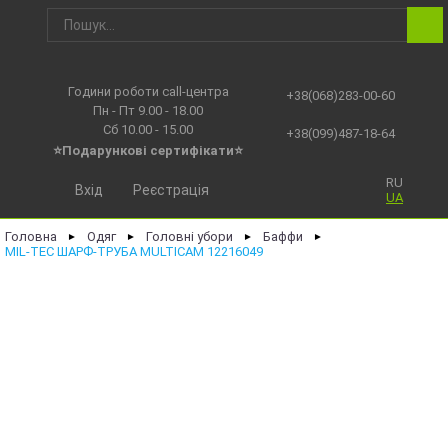
Години роботи call-центра
+38(068)283-00-60
Пн - Пт 9.00 - 18.00
Сб 10.00 - 15.00
+38(099)487-18-64
⭐Подарункові сертифікати⭐
RU
Вхід
Реєстрація
UA
Головна
Одяг
Головні убори
Баффи
►
►
►
►
MIL-TEC ШАРФ-ТРУБА MULTICAM 12216049