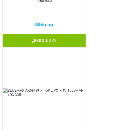
11081003
846
грн
ДО КОШИКУ
BEST