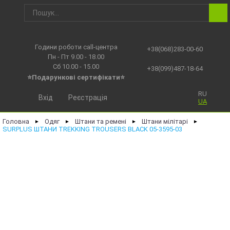
Години роботи call-центра
+38(068)283-00-60
Пн - Пт 9.00 - 18.00
Сб 10.00 - 15.00
+38(099)487-18-64
⭐Подарункові сертифікати⭐
RU
Вхід
Реєстрація
UA
Головна
Одяг
Штани та ремені
Штани мілітарі
►
►
►
►
SURPLUS ШТАНИ TREKKING TROUSERS BLACK 05-3595-03