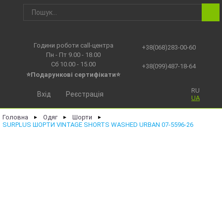
Години роботи call-центра
+38(068)283-00-60
Пн - Пт 9.00 - 18.00
Сб 10.00 - 15.00
+38(099)487-18-64
⭐Подарункові сертифікати⭐
RU
Вхід
Реєстрація
UA
Головна
Одяг
Шорти
►
►
►
SURPLUS ШОРТИ VINTAGE SHORTS WASHED URBAN 07-5596-26