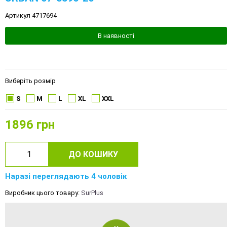
Артикул 4717694
В наявності
Виберіть розмір
S
M
L
XL
XXL
1896
грн
ДО КОШИКУ
Наразі переглядають 4 чоловік
Виробник цього товару:
SurPlus