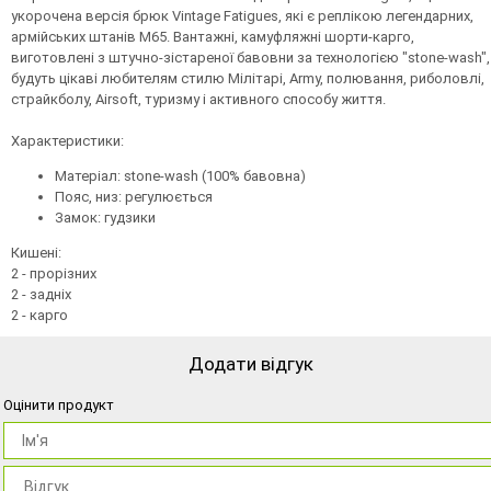
укорочена версія брюк Vintage Fatigues, які є реплікою легендарних,
армійських штанів М65. Вантажні, камуфляжні шорти-карго,
виготовлені з штучно-зістареної бавовни за технологією "stone-wash",
будуть цікаві любителям стилю Мілітарі, Army, полювання, риболовлі,
страйкболу, Airsoft, туризму і активного способу життя.
Характеристики:
Матеріал: stone-wash (100% бавовна)
Пояс, низ: регулюється
Замок: гудзики
Кишені:
2 - прорізних
2 - задніх
2 - карго
Додати відгук
Оцінити продукт