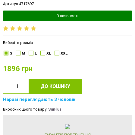
Артикул 4717697
В наявності
Виберіть розмір
S
M
L
XL
XXL
1896
грн
ДО КОШИКУ
Наразі переглядають 3 чоловік
Виробник цього товару:
SurPlus