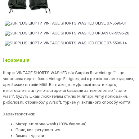
Інформація
Шорти VINTAGE SHORTS WASHED від Surplus Raw Vintage ™, - це
укорочена версія брюк Vintage Fatigues, які є реплікою легендарних,
армійських штанів М65. Вантажні, камуфляжні шорти-карго,
виготовлені з штучно-зістареної бавовни за технологією "stone-
wash", будуть цікаві любителям стилю Мілітарі, Army, полювання,
риболовлі, страйкболу, Airsoft, туризму і активного способу життя.
Характеристики:
Матеріал: stone-wash (100% бавовна)
Пояс, низ: регулюється
Замок: гудзики