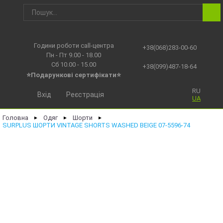
Години роботи call-центра
+38(068)283-00-60
Пн - Пт 9.00 - 18.00
Сб 10.00 - 15.00
+38(099)487-18-64
⭐Подарункові сертифікати⭐
RU
Вхід
Реєстрація
UA
Головна
Одяг
Шорти
►
►
►
SURPLUS ШОРТИ VINTAGE SHORTS WASHED BEIGE 07-5596-74