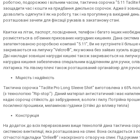
роботою, подорожжю і вільним часом, тактична сорочка "5.11 Taclite 
заощадити час і кошти на придбання декількох сорочок. Адже її зовні
дозволить одягнути її як на роботу, так і на прогулянку в вихідний ден
розташовані зачепи для фіксації рукавів в закатаному стані.
Квитки на літак, паспорт, посвідчення, телефон і багато інших необхі
розмістяться в об'ємних прихованих нагрудних кишенях. Дана система
запатентованою розробкою компанії "5.11", Ви не зустрінете її більше 
закриваються на липучку "Velcro®", яку можна без зайвих зусиль відк
Дві накладні зовнішні нагрудні кишені також закриваються на липучку 
нагрудна кишеня забезпечена спеціальним відділенням для ручки, олі
ліхтарика. На лівому плечі також розташований органайзер для ручок і
Міцність і надійність
Тактична сорочка "Taclite Pro Long Sleeve Shirt" виготовлена з 65% по
(з технологією "Rip-stop"). Даний матеріал антистатичний і має напиленн
надає сорочці стійкість до забруднення, вологи і пилу. Потрійна проши
посиленої прошивки, меламінові гудзики (стійкі до впливу тепла)
Конструкція
На додаток до всіх перерахованих вище технологій дана тактична со
системою вентиляції, яка розташована на спині. Вона складається з п
сітчастої підкладки "Drilex®" і наскрізного отвору на спині. Під руками