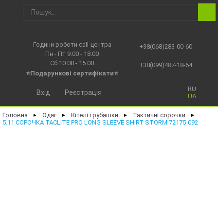
Години роботи call-центра
+38(068)283-00-60
Пн - Пт 9.00 - 18.00
Сб 10.00 - 15.00
+38(099)487-18-64
⭐Подарункові сертифікати⭐
RU
Вхід
Реєстрація
UA
Головна
Одяг
Кітелі і рубашки
Тактичні сорочки
►
►
►
►
5.11 СОРОЧКА TACLITE PRO LONG SLEEVE SHIRT STORM 72175-092