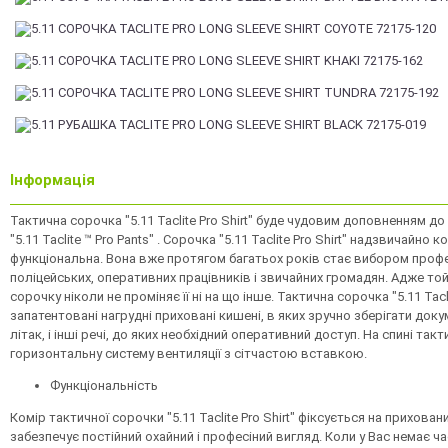
Інформація
Тактична сорочка "5.11 Taclite Pro Shirt" буде чудовим доповненням д
"5.11 Taclite ™ Pro Pants" . Сорочка "5.11 Taclite Pro Shirt" надзвичайно к
функціональна. Вона вже протягом багатьох років стає вибором профе
поліцейських, оперативних працівників і звичайних громадян. Адже то
сорочку ніколи не проміняє її ні на що інше. Тактична сорочка "5.11 Tacli
запатентовані нагрудні приховані кишені, в яких зручно зберігати доку
літак, і інші речі, до яких необхідний оперативний доступ. На спині та
горизонтальну систему вентиляції з сітчастою вставкою.
Функціональність
Комір тактичної сорочки "5.11 Taclite Pro Shirt" фіксується на прихован
забезпечує постійний охайний і професіний вигляд. Коли у Вас немає ча