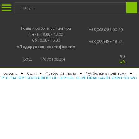
Години роботи call-центра
+38(068)283-00-60
Пн - Пт 9.00 - 18.00
Сб 10.00 - 15.00
+38(099)487-18-64
⭐Подарункові сертифікати⭐
RU
Вхід
Реєстрація
UA
Головна
Одяг
Футболки і поло
Футболки з принтами
►
►
►
►
P1G-TAC ФУТБОЛКА ВIНСТОН ЧЕРЧIЛЬ OLIVE DRAB UA281-29891-OD-WC