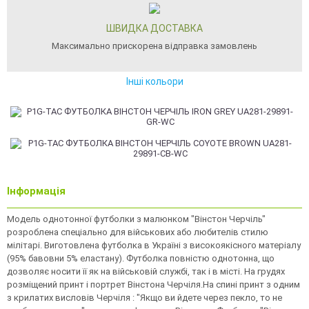
ШВИДКА ДОСТАВКА
Максимально прискорена відправка замовлень
Інші кольори
Інформація
Модель однотонної футболки з малюнком "Вiнстон Черчiль"
розроблена спеціально для військових або любителів стилю
мілітарі. Виготовлена футболка в Україні з високоякiсного матерiалу
(95% бавовни 5% еластану). Футболка повністю однотонна, що
дозволяє носити її як на військовій службі, так і в місті. На грудях
розміщений принт і портрет Вiнстона Черчiля.На спині принт з одним
з крилатих висловiв Черчіля : "Якщо ви йдете через пекло, то не